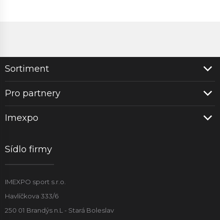
Sortiment
Pro partnery
Imexpo
Sídlo firmy
IMEXPO sport s.r.o.
Havlíčkova 333/6
250 01 Brandýs n.L - Stará Boleslav