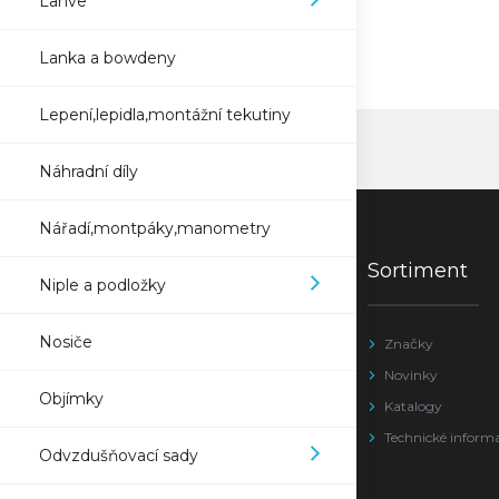
Lahve
Lanka a bowdeny
Lepení,lepidla,montážní tekutiny
Náhradní díly
Nářadí,montpáky,manometry
Sortiment
Niple a podložky
Nosiče
Značky
Novinky
Objímky
Katalogy
Technické inform
Odvzdušňovací sady