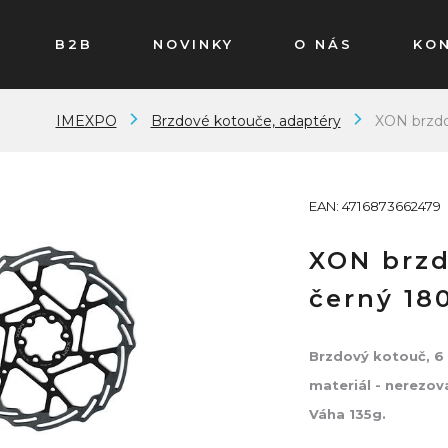
B2B
NOVINKY
O NÁS
KO
IMEXPO
Brzdové kotouče, adaptéry
XON brzd
EAN: 4716873662479
XON brzd
černý 1
Brzdový kotouč, 6
materiál - nerezov
Váha 135g.