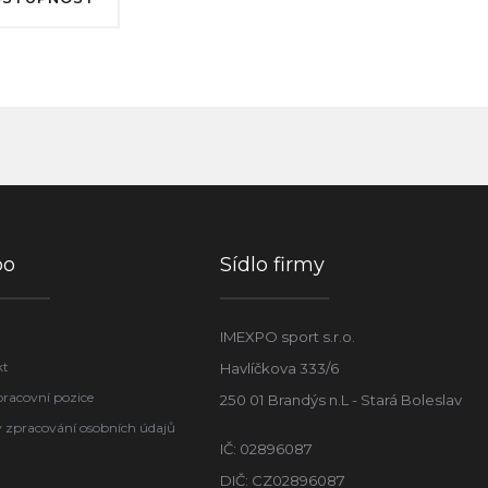
po
Sídlo firmy
IMEXPO sport s.r.o.
kt
Havlíčkova 333/6
pracovní pozice
250 01 Brandýs n.L - Stará Boleslav
 zpracování osobních údajů
IČ: 02896087
DIČ: CZ02896087