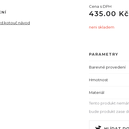
Cena s DPH
435.00 Kč
ENÍ
d.kotouč návod
neni skladem
PARAMETRY
Barevné provedení
Hmotnost
Materiál
Tento produkt nemám
bude produkt zase dos
HLÍDAT D