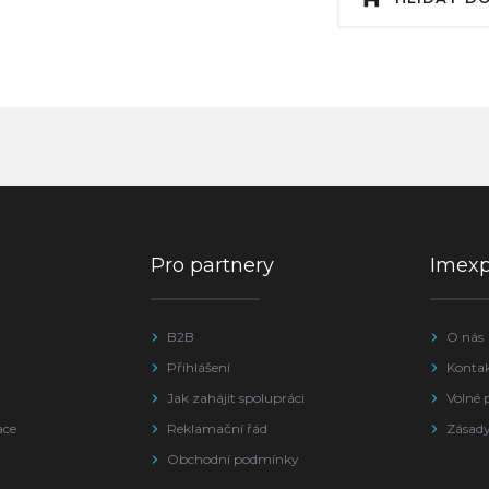
Pro partnery
Imex
B2B
O nás
Přihlášení
Konta
Jak zahájit spolupráci
Volné 
ace
Reklamační řád
Zásady
Obchodní podmínky