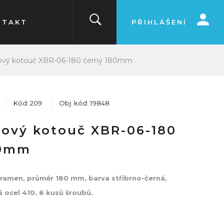
NTAKT
PŘIHLÁŠENÍ
ový kotouč XBR-06-180 černý 180mm
Kód: 209
Obj. kód: 19848
ový kotouč XBR-06-180
80mm
 ramen, průměr 180 mm, barva stříbrno-černá,
á ocel 410. 6 kusů šroubů.