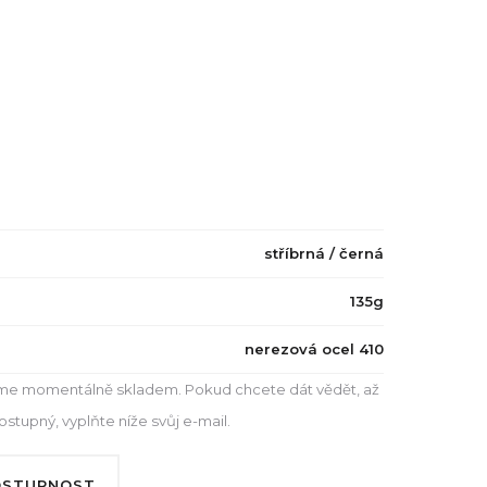
stříbrná / černá
135g
nerezová ocel 410
e momentálně skladem. Pokud chcete dát vědět, až
tupný, vyplňte níže svůj e-mail.
OSTUPNOST