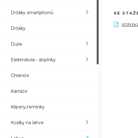
Držáky smartphonů
KE STAŽ
XON brz
Držáky
Duše
Elektrokola - doplňky
Chrániče
Kartáče
Klipsny,řemínky
Košíky na lahve