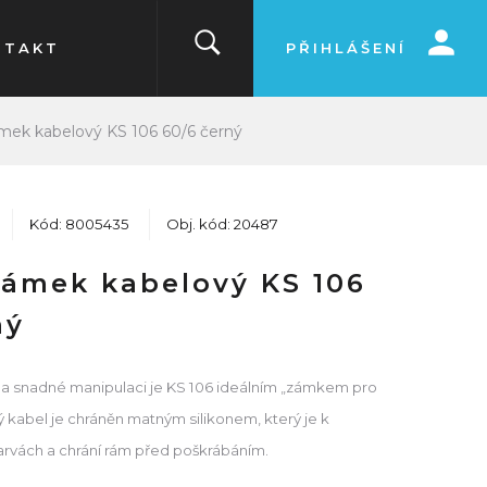
NTAKT
PŘIHLÁŠENÍ
ámek kabelový KS 106 60/6 černý
Kód: 8005435
Obj. kód: 20487
zámek kabelový KS 106
ný
 a snadné manipulaci je KS 106 ideálním „zámkem pro
 kabel je chráněn matným silikonem, který je k
barvách a chrání rám před poškrábáním.