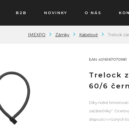
B2B
NOVINKY
O NÁS
KO
IMEXPO
Zámky
Kabelové
Trelock z
EAN: 4016167070981
Trelock 
60/6 čer
Díky nízké hmotnosti
začátečníky“. Ocelový
dispozici v různých 