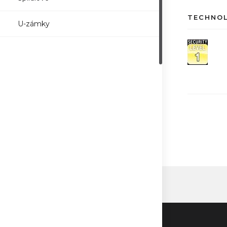
TECHNO
U-zámky