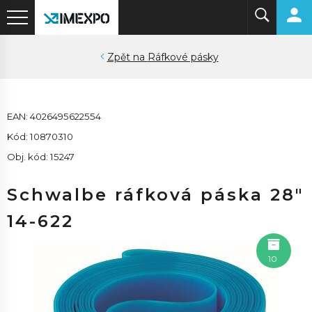
Ráfkové pásky
EAN: 4026495622554
Kód: 10870310
Obj. kód: 15247
Schwalbe ráfková páska 28"
14-622
10