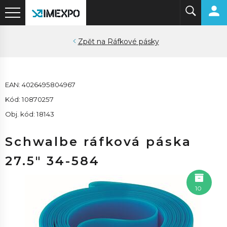
Ráfkové pásky
EAN: 4026495804967
Kód: 10870257
Obj. kód: 18143
Schwalbe ráfková páska
27.5" 34-584
10