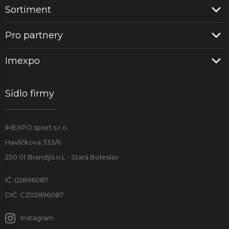
Sortiment
Pro partnery
Imexpo
Sídlo firmy
IMEXPO sport s.r.o.
Havlíčkova 333/6
250 01 Brandýs n.L - Stará Boleslav
IČ: 02896087
DIČ: CZ02896087
Instagram