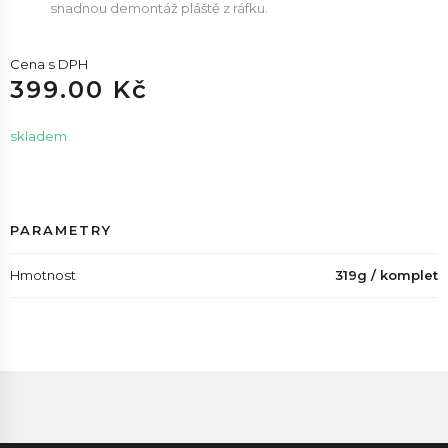
snadnou demontáž pláště z ráfku.
Cena s DPH
399.00 Kč
skladem
PARAMETRY
Hmotnost
319g / komplet