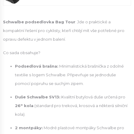
Schwalbe podsedlovka Bag Tour
. Jde o praktické a
kompaktní řešení pro cyklisty, kteří chtějí mít vše potřebné pro
opravu defektu v jednom balení.
Co sada obsahuje?
Podsedlová brašna:
Minimalistická brašnička z odolné
textilie s logem Schwalbe. Připevňuje se jednoduše
pomocí popruhu se suchým zipem.
Duše Schwalbe SV13:
Kvalitní butylová duše určená pro
26" kola
(standard pro treková, krosová a některá silniční
kola).
2 montpáky:
Modré plastové montpáky Schwalbe pro