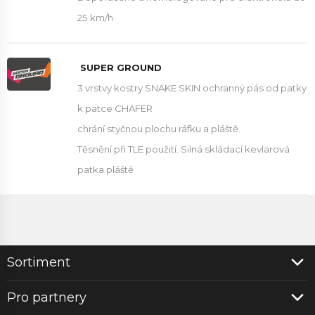
25 km/h
SUPER GROUND
3 vrstvy kostry SNAKE SKIN ochranný pás od patky
k patce CHAFER
chrání styčnou plochu ráfku a pláště.
Těsnění při TLE použití. Silná skládací kevlarová
patka pláště
Sortiment
Pro partnery