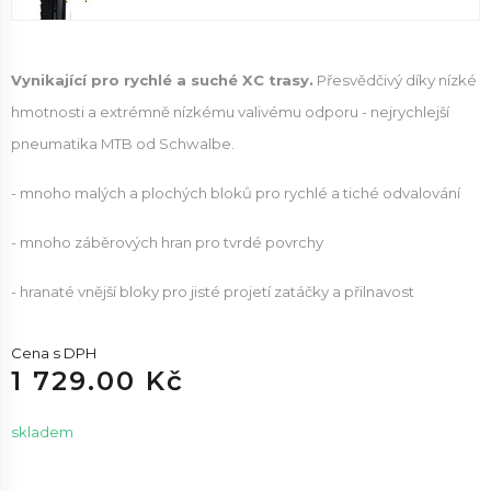
Vynikající pro rychlé a suché XC trasy.
Přesvědčivý díky nízké
hmotnosti a extrémně nízkému valivému odporu - nejrychlejší
pneumatika MTB od Schwalbe.
- mnoho malých a plochých bloků pro rychlé a tiché odvalování
- mnoho záběrových hran pro tvrdé povrchy
- hranaté vnější bloky pro jisté projetí zatáčky a přilnavost
Cena s DPH
1 729.00 Kč
skladem