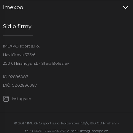
Imexpo
Sídlo firmy
IMEXPO sport s.r.o.
Havlíčkova 333/6
250 01 Brandýs n.L - Stará Boleslav
IČ: 02896087
DIČ: CZ02896087
Instagram
© 2017 IMEXPO sport s.r.o. Kolbenova 159/7, 190 00 Praha 9 -
tel.: (+420) 266 034 237, e-mail:
info@imexpo.cz