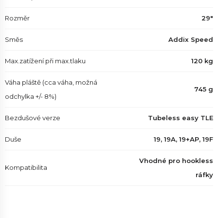
Rozměr
29"
Směs
Addix Speed
Max.zatížení při max.tlaku
120 kg
Váha pláště (cca váha, možná
745 g
odchylka +/- 8%)
Bezdušové verze
Tubeless easy TLE
Duše
19, 19A, 19+AP, 19F
Vhodné pro hookless
Kompatibilita
ráfky