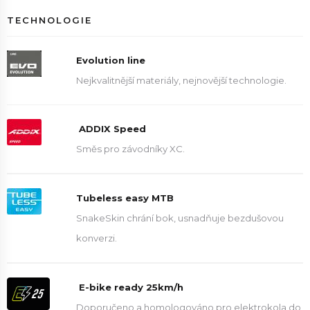
TECHNOLOGIE
Evolution line
Nejkvalitnější materiály, nejnovější technologie.
ADDIX Speed
Směs pro závodníky XC.
Tubeless easy MTB
SnakeSkin chrání bok, usnadňuje bezdušovou
konverzi.
E-bike ready 25km/h
Doporučeno a homologováno pro elektrokola do