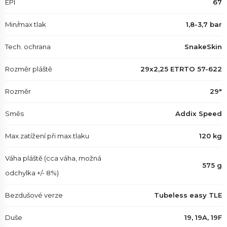
EPI
67
Min/max tlak
1,8-3,7 bar
Tech. ochrana
SnakeSkin
Rozměr pláště
29x2,25 ETRTO 57-622
Rozměr
29"
Směs
Addix Speed
Max.zatížení při max.tlaku
120 kg
Váha pláště (cca váha, možná
575 g
odchylka +/- 8%)
Bezdušové verze
Tubeless easy TLE
Duše
19, 19A, 19F