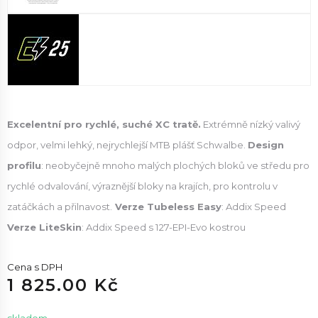
Excelentní pro rychlé, suché XC tratě.
Extrémně nízký valivý
odpor, velmi lehký, nejrychlejší MTB plášť Schwalbe.
Design
profilu
: neobyčejně mnoho malých plochých bloků ve středu pro
rychlé odvalování, výraznější bloky na krajích, pro kontrolu v
zatáčkách a přilnavost.
Verze Tubeless Easy
: Addix Speed
Verze LiteSkin
: Addix Speed s 127-EPI-Evo kostrou
Cena s DPH
1 825.00 Kč