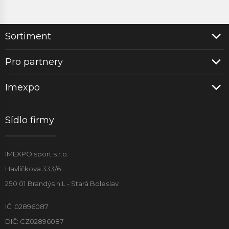
Sortiment
Pro partnery
Imexpo
Sídlo firmy
IMEXPO sport s.r.o.
Havlíčkova 333/6
250 01 Brandýs n.L - Stará Boleslav
IČ: 02896087
DIČ: CZ02896087