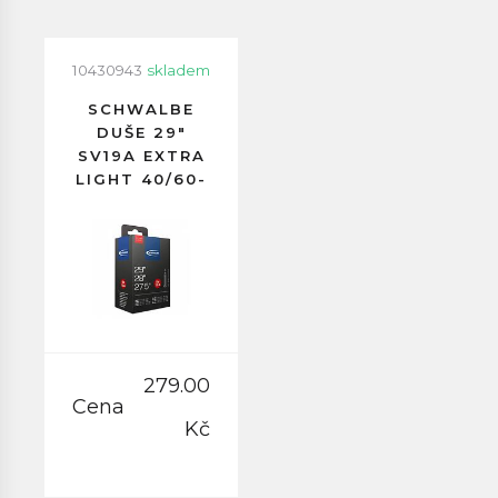
10430943
skladem
SCHWALBE
DUŠE 29"
SV19A EXTRA
LIGHT 40/60-
622
GALUSKOVÝ
VENTILEK
40MM
279.00
Cena
Kč