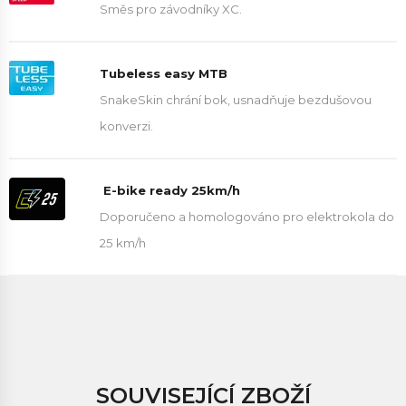
Směs pro závodníky XC.
Tubeless easy MTB
SnakeSkin chrání bok, usnadňuje bezdušovou
konverzi.
E-bike ready 25km/h
Doporučeno a homologováno pro elektrokola do
25 km/h
SOUVISEJÍCÍ ZBOŽÍ