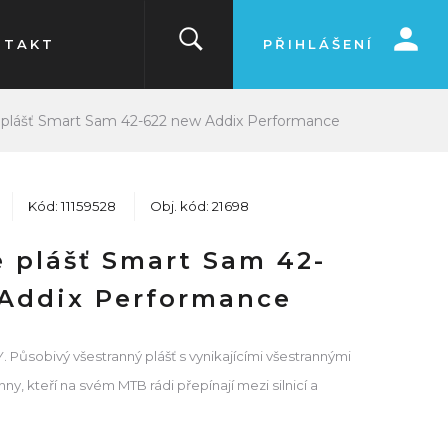
NTAKT
PŘIHLÁŠENÍ
plášť Smart Sam 42-622 new Addix Performance
Kód: 11159528
Obj. kód: 21698
 plášť Smart Sam 42-
Addix Performance
ůsobivý všestranný plášť s vynikajícími všestrannými
ny, kteří na svém MTB rádi přepínají mezi silnicí a