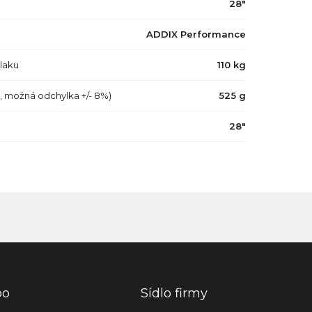
28"
ADDIX Performance
tlaku
110 kg
a, možná odchylka +/- 8%)
525 g
28"
po
Sídlo firmy