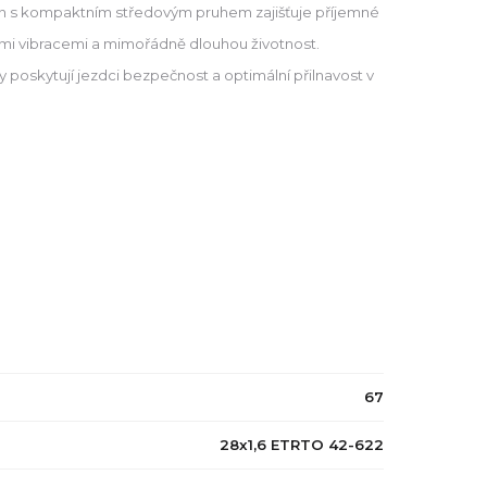
én s kompaktním středovým pruhem zajišťuje příjemné
zkými vibracemi a mimořádně dlouhou životnost.
y poskytují jezdci bezpečnost a optimální přilnavost v
67
28x1,6 ETRTO 42-622