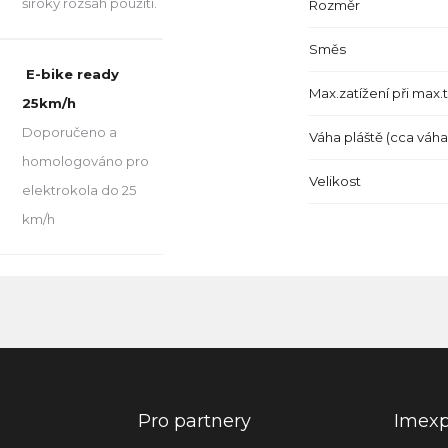
široký rozsah použití.
Rozměr
Směs
E-bike ready
Max.zatížení při max.
25km/h
Doporučeno a
Váha pláště (cca váh
homologováno pro
Velikost
elektrokola do 25
km/h
Pro partnery
Imex