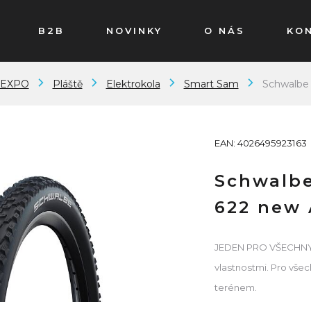
B2B
NOVINKY
O NÁS
KO
MEXPO
Pláště
Elektrokola
Smart Sam
Schwalbe 
EAN: 4026495923163
Schwalbe
622 new 
JEDEN PRO VŠECHNY. P
vlastnostmi. Pro všech
terénem.