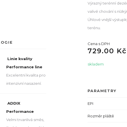
Výrazný terénní dez
valivé chování s ní
Úhlové vnější výstupk
terénu.
LOGIE
Cena s DPH
729.00 Kč
Linie kvality
skladem
Performance line
Excelentní kvalita pro
intenzivní nasazení.
PARAMETRY
ADDIX
EPI
Performance
Rozměr pláště
Velmi trvanlivá směs,