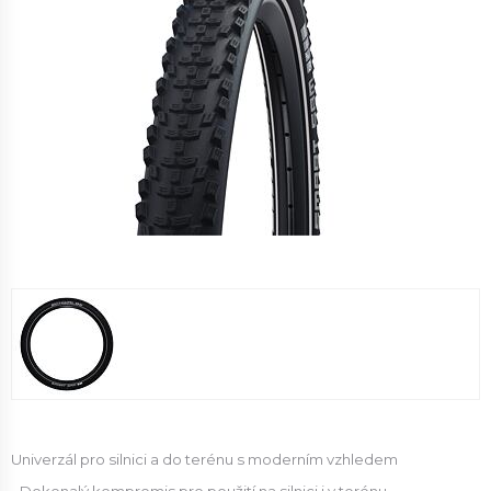
Univerzál pro silnici a do terénu s moderním vzhledem