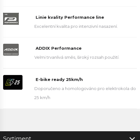
Linie kvality Performance line
Excelentní kvalita pro intenzivní nasazení.
ADDIX Performance
Velmi trvanlivá směs, široký rozsah použití.
E-bike ready 25km/h
Doporučeno a homologováno pro elektrokola do
25 km/h
Sortiment