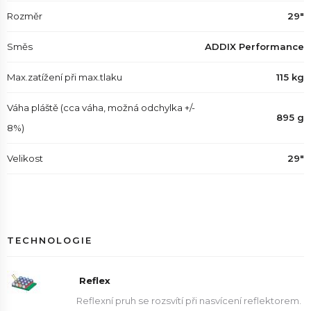
Rozměr
29"
Směs
ADDIX Performance
Max.zatížení při max.tlaku
115 kg
Váha pláště (cca váha, možná odchylka +/-
895 g
8%)
Velikost
29"
TECHNOLOGIE
Reflex
Reflexní pruh se rozsvítí při nasvícení reflektorem.