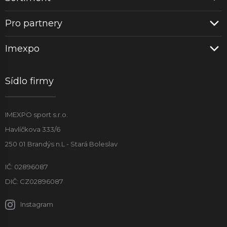
Pro partnery
Imexpo
Sídlo firmy
IMEXPO sport s.r.o.
Havlíčkova 333/6
250 01 Brandýs n.L - Stará Boleslav
IČ: 02896087
DIČ: CZ02896087
Instagram