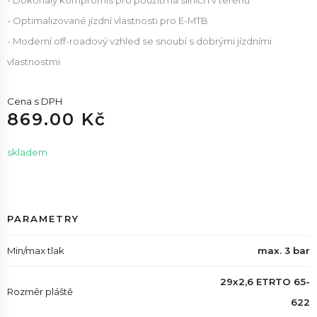
- Dokonalý kompromis pro použití na silnici i v terénu
- Optimalizované jízdní vlastnosti pro E-MTB
- Moderní off-roadový vzhled se snoubí s dobrými jízdními
vlastnostmi
Cena s DPH
869.00 Kč
skladem
PARAMETRY
Min/max tlak
max. 3 bar
29x2,6 ETRTO 65-
Rozměr pláště
622