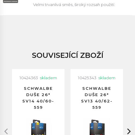
Velmi trvanlivá směs, široký rozsah použití.
SOUVISEJÍCÍ ZBOŽÍ
10424363
skladem
10425343
skladem
SCHWALBE
SCHWALBE
DUŠE 26"
DUŠE 26"
SV14 40/60-
SV13 40/62-
559
559
GALUSKOVÝ
GALUSKOVÝ
VENTILEK
VENTILEK
60MM
40MM