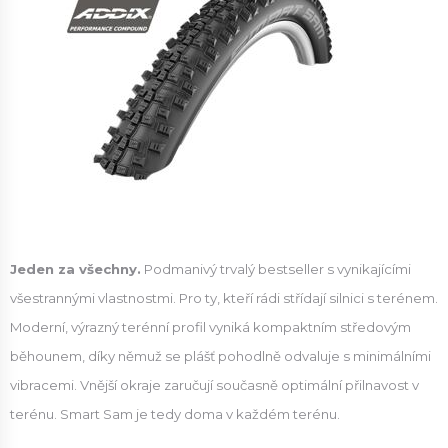
Jeden za všechny.
Podmanivý trvalý bestseller s vynikajícími
všestrannými vlastnostmi. Pro ty, kteří rádi střídají silnici s terénem.
Moderní, výrazný terénní profil vyniká kompaktním středovým
běhounem, díky němuž se plášť pohodlně odvaluje s minimálními
vibracemi. Vnější okraje zaručují současně optimální přilnavost v
terénu. Smart Sam je tedy doma v každém terénu.