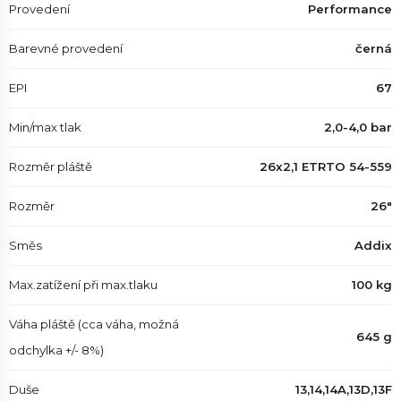
Provedení
Performance
Barevné provedení
černá
EPI
67
Min/max tlak
2,0-4,0 bar
Rozměr pláště
26x2,1 ETRTO 54-559
Rozměr
26"
Směs
Addix
Max.zatížení při max.tlaku
100 kg
Váha pláště (cca váha, možná
645 g
odchylka +/- 8%)
Duše
13,14,14A,13D,13F