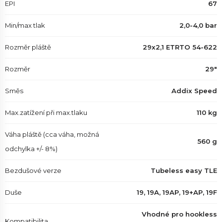
EPI
67
Min/max tlak
2,0-4,0 bar
Rozměr pláště
29x2,1 ETRTO 54-622
Rozměr
29"
Směs
Addix Speed
Max.zatížení při max.tlaku
110 kg
Váha pláště (cca váha, možná
560 g
odchylka +/- 8%)
Bezdušové verze
Tubeless easy TLE
Duše
19, 19A, 19AP, 19+AP, 19F
Vhodné pro hookless
Kompatibilita