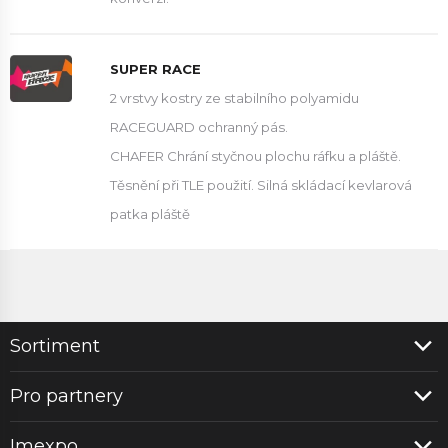
SUPER RACE
2 vrstvy kostry ze stabilního polyamidu
RACEGUARD ochranný pás.
CHAFER Chrání styčnou plochu ráfku a pláště.
Těsnění při TLE použití. Silná skládací kevlarová
patka pláště
Sortiment
Pro partnery
Imexpo