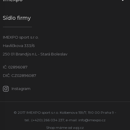
Sídlo firmy
IMEXPO sport s.r.o.
Havlíčkova 333/6
250 01 Brandýs n.L - Stará Boleslav
IČ: 02896087
DIČ: CZ02896087
Instagram
© 2017 IMEXPO sport s.r.o. Kolbenova 159/7, 190 00 Praha 9 -
tel.: (+420) 266 034 237, e-mail:
info@imexpo.cz
Shop máme od
wpj.cz