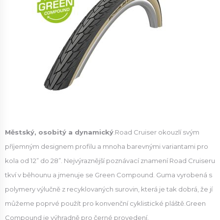
Městský, osobitý a dynamický
.Road Cruiser okouzlí svým
příjemným designem profilu a mnoha barevnými variantami pro
kola od 12” do 28”. Nejvýraznější poznávací znamení Road Cruiseru
tkví v běhounu a jmenuje se Green Compound. Guma vyrobená s
polymery výlučně z recyklovaných surovin, která je tak dobrá, že jí
můžeme poprvé použít pro konvenční cyklistické pláště.Green
Compound je výhradně pro černé provedení.