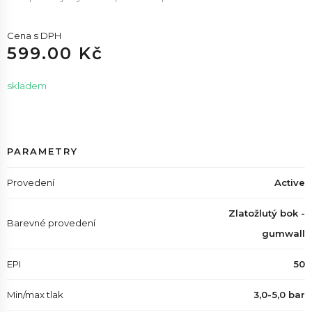
Cena s DPH
599.00 Kč
skladem
PARAMETRY
Provedení
Active
Zlatožlutý bok -
Barevné provedení
gumwall
EPI
50
Min/max tlak
3,0-5,0 bar