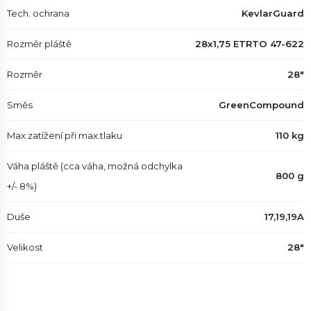
Tech. ochrana
KevlarGuard
Rozměr pláště
28x1,75 ETRTO 47-622
Rozměr
28"
Směs
GreenCompound
Max.zatížení při max.tlaku
110 kg
Váha pláště (cca váha, možná odchylka
800 g
+/- 8%)
Duše
17,19,19A
Velikost
28"