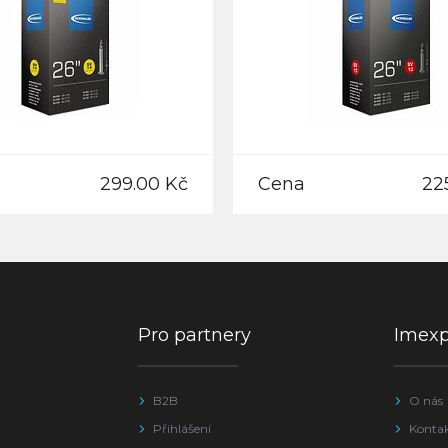
299.00 Kč
Cena
22
Pro partnery
Imex
B2B
O nás
Přihlášení
Konta