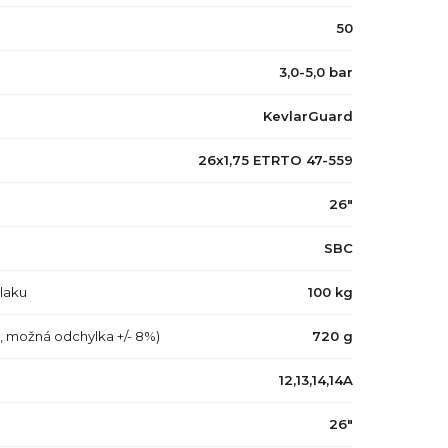
50
3,0-5,0 bar
KevlarGuard
26x1,75 ETRTO 47-559
26"
SBC
tlaku
100 kg
a, možná odchylka +/- 8%)
720 g
12,13,14,14A
26"