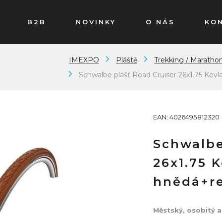
B2B
NOVINKY
O NÁS
KO
IMEXPO
Pláště
Trekking / Maratho
Schwalbe plášť Road Cruiser 26x1.75 Kevl
EAN: 4026495812320
Schwalbe
26x1.75 
hnědá+re
Městský, osobitý 