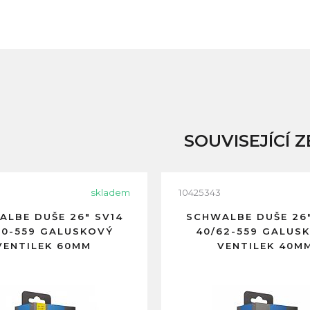
SOUVISEJÍCÍ Z
skladem
10425343
LBE DUŠE 26" SV14
SCHWALBE DUŠE 26"
60-559 GALUSKOVÝ
40/62-559 GALUS
VENTILEK 60MM
VENTILEK 40M