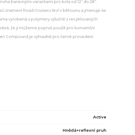
noha barevnými variantami pro kola od 12” do 28”.
ací znamení Road Cruiseru tkví v běhounu a jmenuje se
a vyrobená s polymery výlučně z recyklovaných
 dobrá, že jí můžeme poprvé použít pro konvenční
reen Compound je výhradně pro černé provedení.
č
Active
Hnědá+reflexní pruh