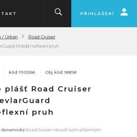
NTAKT
PŘIHLÁŠENÍ
n / Urban
Road Cruiser
arGuard hnědá+reflexní pruh
Kód: 11101266
Obj. kód: 18858
 plášť Road Cruiser
KevlarGuard
flexní pruh
a dynamický
.Road Cruiser okouzlí svým příjemným