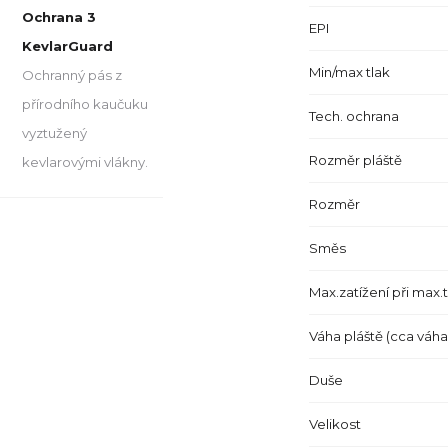
Ochrana 3
EPI
KevlarGuard
Min/max tlak
Ochranný pás z
přírodního kaučuku
Tech. ochrana
vyztužený
Rozměr pláště
kevlarovými vlákny.
Rozměr
Směs
Max.zatížení při max.
Váha pláště (cca váh
Duše
Velikost