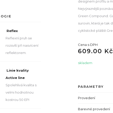
designem profilu a m
Nejvýraznější poznáv
Green Compound. Gum
LOGIE
surovin, která je tak
cyklistické pláště.G
Reflex
Reflexní pruh se
Cena s DPH
rozsvítí při nasvícení
609.00 K
reflektorem.
skladem
Linie kvality
Active line
Spolehlivá kvalita s
PARAMETRY
velmi hodnotnou
Provedení
kostrou 50 EPI
Barevné provedení