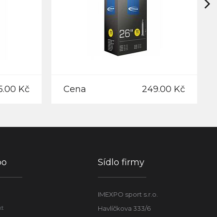
5.00 Kč
Cena
249.00 Kč
po
Sídlo firmy
IMEXPO sport s.r.o.
kt
Havlíčkova 333/6