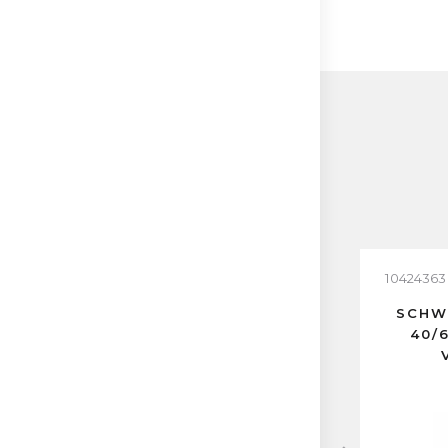
10424363
SCHWA
40/