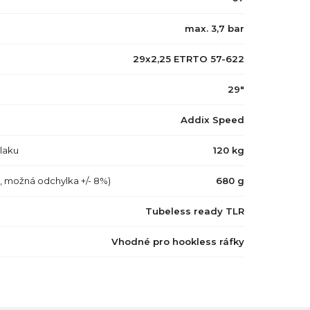
max. 3,7 bar
29x2,25 ETRTO 57-622
29"
Addix Speed
tlaku
120 kg
a, možná odchylka +/- 8%)
680 g
Tubeless ready TLR
Vhodné pro hookless ráfky