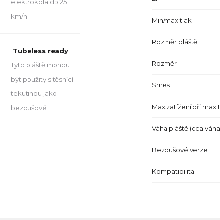
elektrokola do 25
km/h
Min/max tlak
Rozměr pláště
Tubeless ready
Rozměr
Tyto pláště mohou
být použity s těsnící
Směs
tekutinou jako
Max.zatížení při max.
bezdušové
Váha pláště (cca váh
Bezdušové verze
Kompatibilita