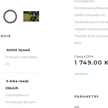
Flückigerem.
Kombinace přilnavost
pláště Schwalbe XC
Zesílená přechodová
nejlepší ochranu pro
Thunder Burt, protože
LOGIE
Burt.
ADDIX Speed
Cena s DPH
Směs pro závodníky
1 749.00 
XC.
skladem
E-bike ready
25km/h
Doporučeno a
PARAMETRY
homologováno pro
EPI