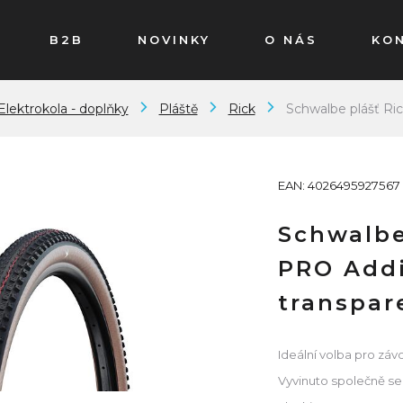
B2B
NOVINKY
O NÁS
KO
Elektrokola - doplňky
Pláště
Rick
Schwalbe plášť Ric
EAN: 4026495927567
Schwalbe
PRO Add
transpar
Ideální volba pro záv
Vyvinuto společně se