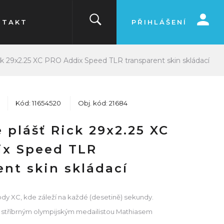
NTAKT
PŘIHLÁŠENÍ
k 29x2.25 XC PRO Addix Speed TLR transparent skin skládací
Kód: 11654520
Obj. kód: 21684
 plášť Rick 29x2.25 XC
ix Speed TLR
ent skin skládací
ody XC, kde záleží na každé (desetině) sekundy.
 stříbrným olympijským medailistou Mathiasem