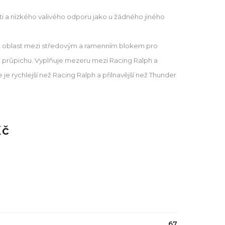
i a nízkého valivého odporu jako u žádného jiného
 oblast mezi středovým a ramenním blokem pro
ti průpichu. Vyplňuje mezeru mezi Racing Ralph a
 je rychlejší než Racing Ralph a přilnavější než Thunder
Kč
67