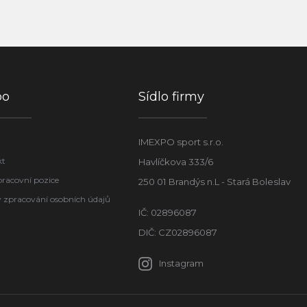
po
Sídlo firmy
IMEXPO sport s.r.o.
kt
Havlíčkova 333/6
pracovní pozice
250 01 Brandýs n.L - Stará Boleslav
 zpracování osobních údajů
IČ: 02896087
DIČ: CZ02896087
Instagram