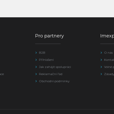
Pro partnery
Imex
B2B
O nás
Přihlášení
Konta
Jak zahájit spolupráci
Volné 
ace
Reklamační řád
Zásady
Obchodní podmínky