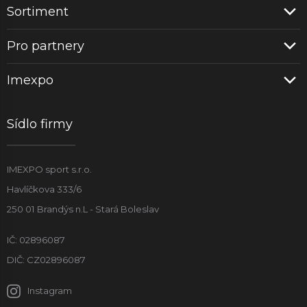
Sortiment
Pro partnery
Imexpo
Sídlo firmy
IMEXPO sport s.r.o.
Havlíčkova 333/6
250 01 Brandýs n.L - Stará Boleslav
IČ: 02896087
DIČ: CZ02896087
Instagram