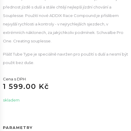
přednost jízdě s duší a stále chtějí nejlepší jízdní chování a
Souplesse. Použití nové ADDIX Race Compound je příslibem
nejvyšší rychlosti a kontroly - v nejrychlejších sjezdech, v
extrémních náklonech, za jakýchkoliv podmínek. Schwalbe Pro
One. Creating souplesse.
Plášť Tube Type je speciálně navržen pro použití s duší a nesmí být
použit bez duše.
Cena s DPH
1 599.00 Kč
skladem
PARAMETRY