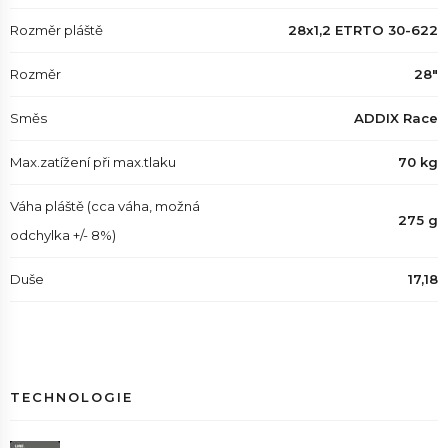
Rozměr pláště
28x1,2 ETRTO 30-622
Rozměr
28"
Směs
ADDIX Race
Max.zatížení při max.tlaku
70 kg
Váha pláště (cca váha, možná
275 g
odchylka +/- 8%)
Duše
17,18
TECHNOLOGIE