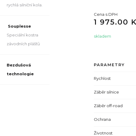
rychlá silniční kola.
Cena s DPH
1 975.00 
Souplesse
Speciální kostra
skladem
závodních plášťů
PARAMETRY
Bezdušová
technologie
Rychlost
Záběr silnice
Záběr off-road
Ochrana
Životnost