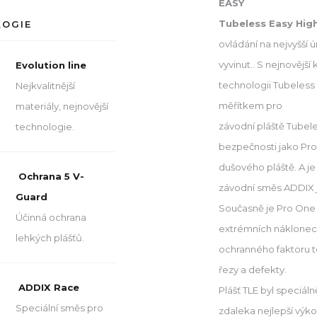
EASY
Tubeless Easy High-
LOGIE
ovládání na nejvyšší ú
vyvinut.. S nejnovějš
Evolution line
technologii Tubeless
Nejkvalitnější
měřítkem pro
materiály, nejnovější
závodní pláště Tubeles
technologie.
bezpečnosti jako Pro
dušového pláště. A je
Ochrana 5 V-
závodní směs ADDIX j
Guard
Současně je Pro One s
Účinná ochrana
extrémních náklonec
lehkých plášťů.
ochranného faktoru t
řezy a defekty.
ADDIX Race
Plášť TLE byl speciál
Speciální směs pro
zdaleka nejlepší výko