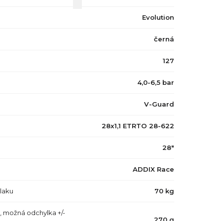
Evolution
černá
127
4,0-6,5 bar
V-Guard
28x1,1 ETRTO 28-622
28"
ADDIX Race
tlaku
70 kg
, možná odchylka +/-
270 g