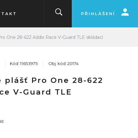
NTAKT
PŘIHLÁŠENÍ
Pro One 28-622 Addix Race V-Guard TLE skládací
Kód: 11653975
Obj. kód: 20174
 plášť Pro One 28-622
ce V-Guard TLE
NE