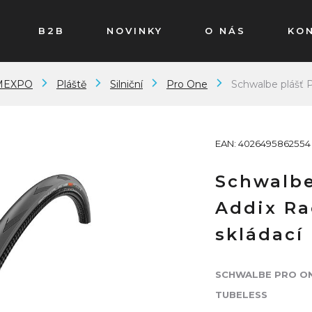
B2B
NOVINKY
O NÁS
KO
MEXPO
Pláště
Silniční
Pro One
Schwalbe plášť 
EAN: 4026495862554
Schwalbe
Addix Ra
skládací
SCHWALBE PRO O
TUBELESS