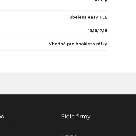
Tubeless easy TLE
15,16,17,18
Vhodné pro hookless ráfky
po
Sídlo firmy