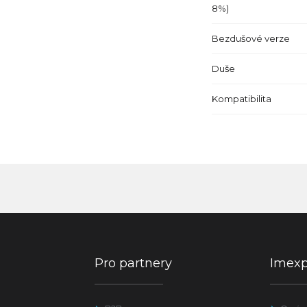
8%)
Bezdušové verze
Duše
Kompatibilita
Pro partnery
Imex