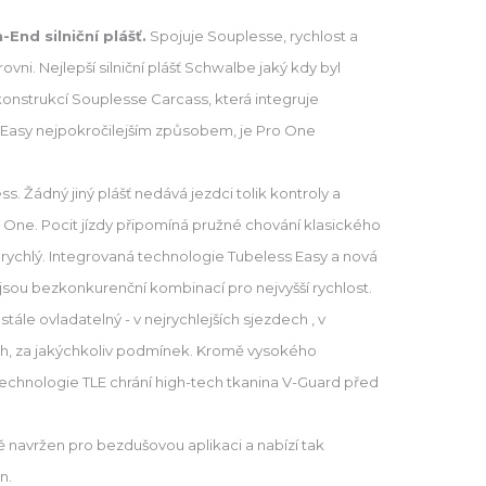
End silniční plášť.
Spojuje Souplesse, rychlost a
rovni. Nejlepší silniční plášť Schwalbe jaký kdy byl
í konstrukcí Souplesse Carcass, která integruje
 Easy nejpokročilejším způsobem, je Pro One
s. Žádný jiný plášť nedává jezdci tolik kontroly a
 One. Pocit jízdy připomíná pružné chování klasického
 rychlý. Integrovaná technologie Tubeless Easy a nová
sou bezkonkurenční kombinací pro nejvyšší rychlost.
tále ovladatelný - v nejrychlejších sjezdech , v
h, za jakýchkoliv podmínek. Kromě vysokého
echnologie TLE chrání high-tech tkanina V-Guard před
ně navržen pro bezdušovou aplikaci a nabízí tak
n.