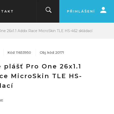
NTAKT
PŘIHLÁŠENÍ
One 26x1.1 Addix Race MicroSkin TLE HS-462 skládací
Kód: 11653950
Obj. kód: 20171
 plášť Pro One 26x1.1
ce MicroSkin TLE HS-
dací
NE