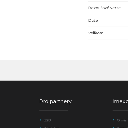
Bezdušové verze
Duše
Velikost
Pro partnery
Imex
B2B
O nás