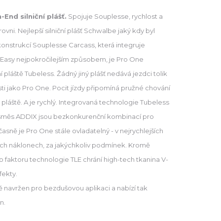
End silniční plášť.
Spojuje Souplesse, rychlost a
rovni. Nejlepší silniční plášť Schwalbe jaký kdy byl
í konstrukcí Souplesse Carcass, která integruje
 Easy nejpokročilejším způsobem, je Pro One
pláště Tubeless. Žádný jiný plášť nedává jezdci tolik
i jako Pro One. Pocit jízdy připomíná pružné chování
láště. A je rychlý. Integrovaná technologie Tubeless
 směs ADDIX jsou bezkonkurenční kombinací pro
časně je Pro One stále ovladatelný - v nejrychlejších
ích náklonech, za jakýchkoliv podmínek. Kromě
faktoru technologie TLE chrání high-tech tkanina V-
fekty.
ně navržen pro bezdušovou aplikaci a nabízí tak
n.