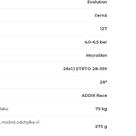
Evolution
černá
127
4,0-6,5 bar
MicroSkin
26x1,1 ETRTO 28-559
26"
ADDIX Race
tlaku
75 kg
, možná odchylka +/-
275 g