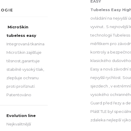
EASY
Tubeless Easy High-
LOGIE
ovládání na nejvyšší ú
vyvinut.. S nejnovějš
MicroSkin
technologii Tubeless
tubeless easy
měřítkem pro závodní 
Integrovaná tkanina
kontroly a bezpečnost
MicroSkin zajišťuje
klasického dušového p
těsnost,garantuje
Easy a nová závodní
stabilně vysoký tlak,
nejvyšší rychlost. Sou
zlepšuje ochranu
sjezdech , v extrémn
proti proříznutí.
vysokého ochranného 
Patentováno
Guard před řezy a de
Plášť TLE byl speciál
Evolution line
zdaleka nejlepší výko
Nejkvalitnější