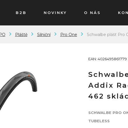
B2B
NOVINKY
O NÁS
KO
PO
Pláště
Silniční
Pro One
Schwalbe plášť Pro 
EAN: 4026495861779
Schwalbe
Addix Ra
462 sklá
SCHWALBE PRO O
TUBELESS