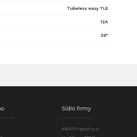
Tubeless easy TLE
12A
26"
po
Sídlo firmy
IMEXPO sport s.r.o.