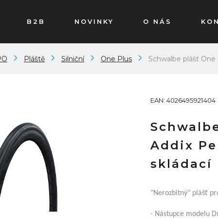
B2B
NOVINKY
O NÁS
KO
PO
Pláště
Silniční
One Plus
Schwalbe plášť One 
EAN: 4026495921404
Schwalbe
Addix P
skládací
"Nerozbitný" plášť pro
- Nástupce modelu D