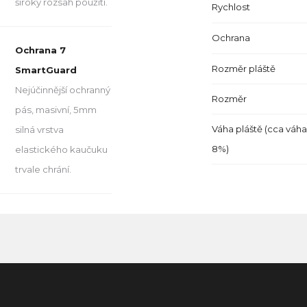
široký rozsah použití.
Rychlost
Ochrana
Ochrana 7
Rozměr pláště
SmartGuard
Nejúčinnější ochranný
Rozměr
pás, masivní, 5mm
Váha pláště (cca váha
silná vrstva
8%)
elastického kaučuku
trvale chrání.