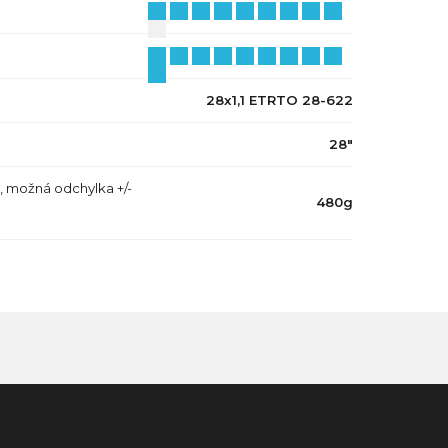
28x1,1 ETRTO 28-622
28"
, možná odchylka +/-
480g