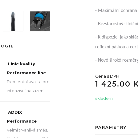
- Maximální ochrana 
- Bezstarostný silničn
- K dispozici jako skl
LOGIE
reflexní páskou a cert
- Nové široké rozměr
Linie kvality
Performance line
Cena s DPH
Excelentní kvalita pro
1 425.00 
intenzivní nasazení.
skladem
ADDIX
Performance
PARAMETRY
Velmi trvanlivá směs,