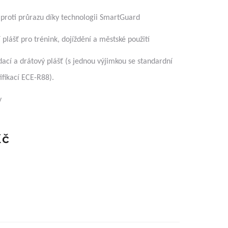
proti průrazu díky technologii SmartGuard
í plášť pro trénink, dojíždění a městské použití
ádací a drátový plášť (s jednou výjimkou se standardní
ifikací ECE-R88).
y
Kč