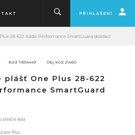
NTAKT
PŘIHLÁŠENÍ
Plus 28-622 Addix Performance SmartGuard skládací
Kód: 11654449
Obj. kód: 21460
 plášť One Plus 28-622
erformance SmartGuard
 silniční kola
urano Plus