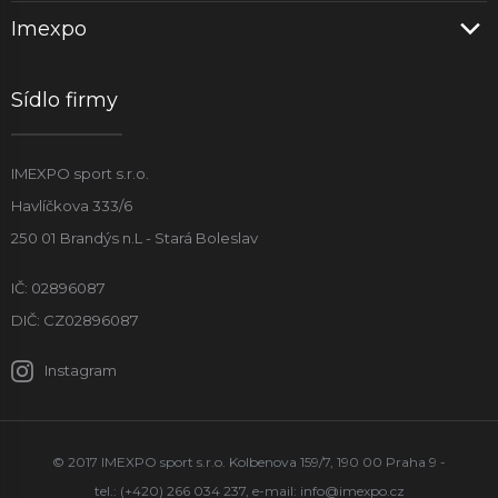
Imexpo
Sídlo firmy
IMEXPO sport s.r.o.
Havlíčkova 333/6
250 01 Brandýs n.L - Stará Boleslav
IČ: 02896087
DIČ: CZ02896087
Instagram
© 2017 IMEXPO sport s.r.o. Kolbenova 159/7, 190 00 Praha 9 -
tel.: (+420) 266 034 237, e-mail:
info@imexpo.cz