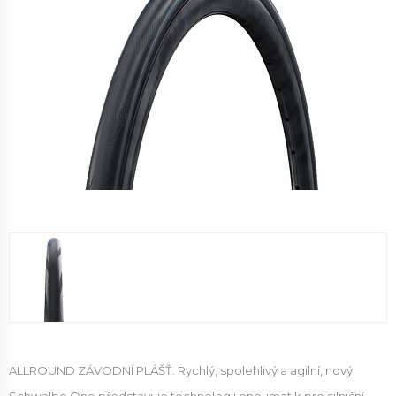
ALLROUND ZÁVODNÍ PLÁŠŤ. Rychlý, spolehlivý a agilní, nový