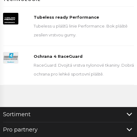
Tubeless ready Performance
Tubeless u plášťů linie Performance. Bok pláště
zesílen vrstvou gumy.
Ochrana 4 RaceGuard
RaceGuard. Dvojitá vrstva nylonové tkaniny. Dobrá
ochrana pro lehké sportovní pláště.
Sortiment
Pro partnery