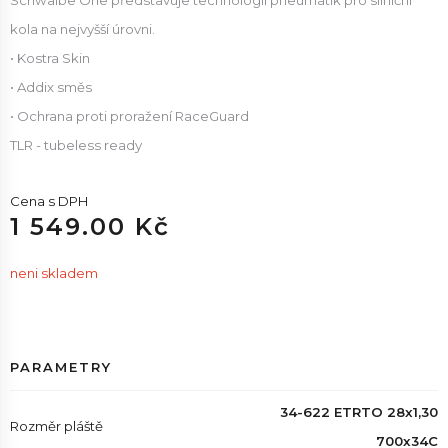
Schwalbe One představuje technologii pneumatik pro silniční
kola na nejvyšší úrovni.
• Kostra Skin
• Addix směs
• Ochrana proti proražení RaceGuard
TLR - tubeless ready
Cena s DPH
1 549.00 Kč
neni skladem
PARAMETRY
34-622 ETRTO 28x1,30
Rozměr pláště
700x34C