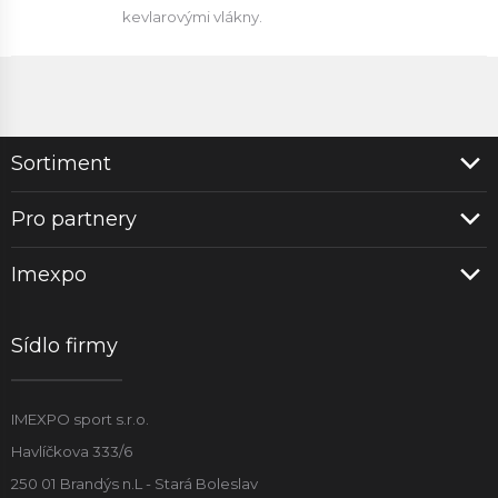
kevlarovými vlákny.
Sortiment
Pro partnery
Imexpo
Sídlo firmy
IMEXPO sport s.r.o.
Havlíčkova 333/6
250 01 Brandýs n.L - Stará Boleslav