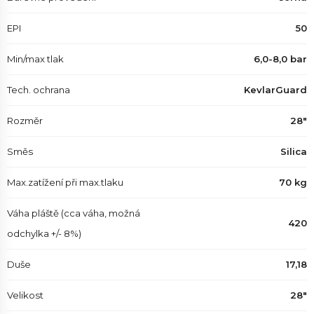
EPI
50
Min/max tlak
6,0-8,0 bar
Tech. ochrana
KevlarGuard
Rozměr
28"
Směs
Silica
Max.zatížení při max.tlaku
70 kg
Váha pláště (cca váha, možná
420
odchylka +/- 8%)
Duše
17,18
Velikost
28"