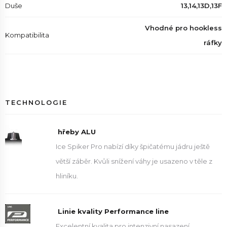
Duše
13,14,13D,13F
Vhodné pro hookless
Kompatibilita
ráfky
TECHNOLOGIE
hřeby ALU
Ice Spiker Pro nabízí díky špičatému jádru ještě
větší záběr. Kvůli snížení váhy je usazeno v těle z
hliníku.
Linie kvality Performance line
Excelentní kvalita pro intenzivní nasazení.