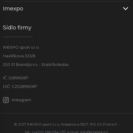
Imexpo
Sídlo firmy
IMEXPO sport s.r.o.
Havlíčkova 333/6
250 01 Brandýs n.L - Stará Boleslav
IČ: 02896087
DIČ: CZ02896087
Instagram
© 2017 IMEXPO sport s.r.o. Kolbenova 159/7, 190 00 Praha 9 -
tel.: (+420) 266 034 237, e-mail:
info@imexpo.cz