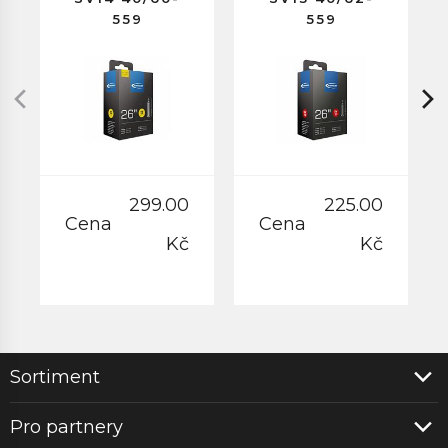
559
559
GALUSKOVÝ
GALUSKOVÝ
VENTILEK
VENTILEK
60MM
40MM
299.00
225.00
Cena
Cena
Kč
Kč
Sortiment
Pro partnery