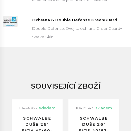
Ochrana 6 Double Defense GreenGuard
Double Defense. Dvojitá ochrana.GreenGuard+
Snake Skin.
SOUVISEJÍCÍ ZBOŽÍ
10424363
skladem
10425343
skladem
SCHWALBE
SCHWALBE
DUŠE 26"
DUŠE 26"
SV14 40/60-
SV13 40/62-