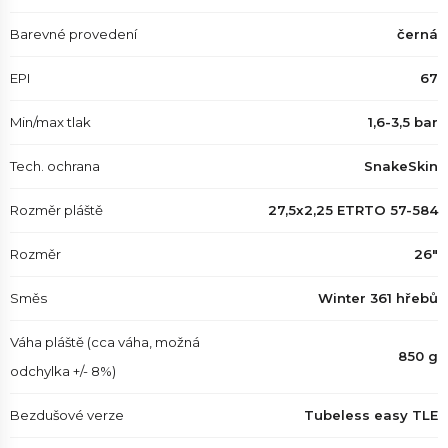
Barevné provedení
černá
EPI
67
Min/max tlak
1,6-3,5 bar
Tech. ochrana
SnakeSkin
Rozměr pláště
27,5x2,25 ETRTO 57-584
Rozměr
26"
Směs
Winter 361 hřebů
Váha pláště (cca váha, možná
850 g
odchylka +/- 8%)
Bezdušové verze
Tubeless easy TLE