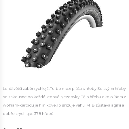
Lehčí,větší záběr,rychlejší.Turbo mezi plášti s hřeby.Se svými hřeby
se zakousne do každé ledové sjezdovky. Tělo hřebu okolo jádra z
wolfram-karbidu je hliníkové.To snižuje váhu..MTB zůstává agilní a
dobře zrychluje. 378 hřebů.