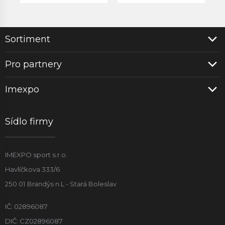
Sortiment
Pro partnery
Imexpo
Sídlo firmy
IMEXPO sport s.r.o.
Havlíčkova 333/6
250 01 Brandýs n.L - Stará Boleslav
IČ: 02896087
DIČ: CZ02896087