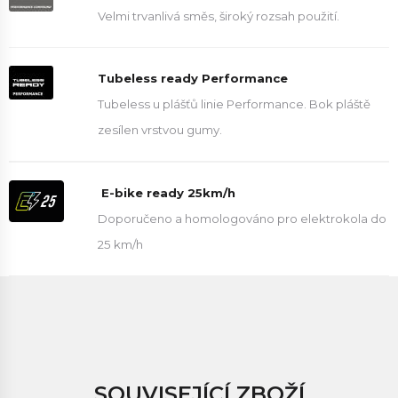
Velmi trvanlivá směs, široký rozsah použití.
Tubeless ready Performance
Tubeless u plášťů linie Performance. Bok pláště
zesílen vrstvou gumy.
E-bike ready 25km/h
Doporučeno a homologováno pro elektrokola do
25 km/h
SOUVISEJÍCÍ ZBOŽÍ