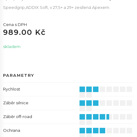
Speedgrip,ADDIX Soft, v 27,5+ a 29+ zesílená Apexem.
Cena s DPH
989.00 Kč
skladem
PARAMETRY
Rychlost
Záběr silnice
Záběr off-road
Ochrana