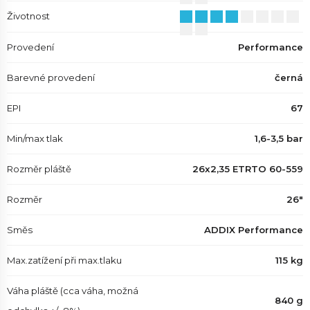
Životnost
Provedení
Performance
Barevné provedení
černá
EPI
67
Min/max tlak
1,6-3,5 bar
Rozměr pláště
26x2,35 ETRTO 60-559
Rozměr
26"
Směs
ADDIX Performance
Max.zatížení při max.tlaku
115 kg
Váha pláště (cca váha, možná
840 g