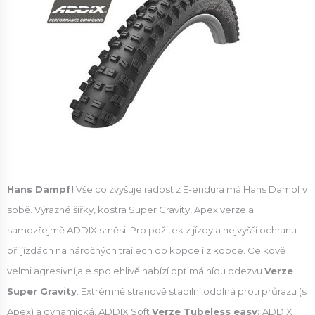
Hans Dampf!
Vše co zvyšuje radost z E-endura má Hans Dampf v
sobě. Výrazné šířky, kostra Super Gravity, Apex verze a
samozřejmě ADDIX směsi. Pro požitek z jízdy a nejvyšší ochranu
při jízdách na náročných trailech do kopce i z kopce. Celkově
velmi agresivní,ale spolehlivě nabízí optimálníou odezvu.
Verze
Super Gravity
: Extrémně stranově stabilní,odolná proti průrazu (s
Apex) a dynamická. ADDIX Soft
Verze Tubeless easy:
ADDIX