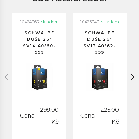
10424363
skladem
10425343
skladem
SCHWALBE
SCHWALBE
DUŠE 26"
DUŠE 26"
SV14 40/60-
SV13 40/62-
559
559
GALUSKOVÝ
GALUSKOVÝ
VENTILEK
VENTILEK
60MM
40MM
299.00
225.00
Cena
Cena
Kč
Kč