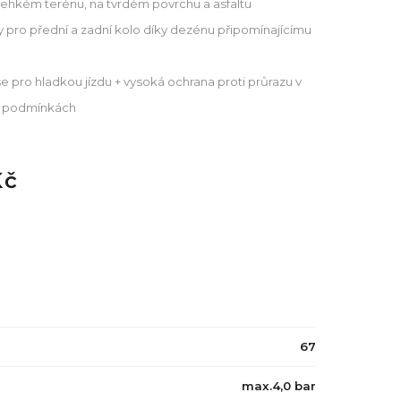
 lehkém terénu, na tvrdém povrchu a asfaltu
y pro přední a zadní kolo díky dezénu připomínajícímu
 pro hladkou jízdu + vysoká ochrana proti průrazu v
h podmínkách
Kč
67
max.4,0 bar