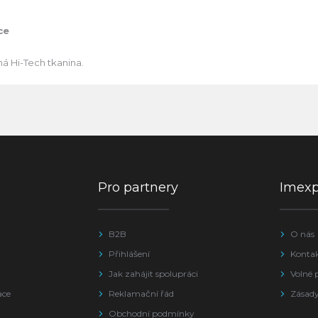
ce
á Hi-Tech tkanina.
Pro partnery
Imex
B2B
O nás
Přihlášení
Konta
Jak zahájit spolupráci
Volné 
ace
Reklamační řád
Zásady
Obchodní podmínky