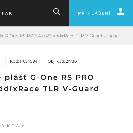
NTAKT
PŘIHLÁŠENÍ
šť G-One RS PRO 45-622 AddixRace TLR V-Guard skládací
Kód: 11654584
Obj. kód: 21730
 plášť G-One RS PRO
ddixRace TLR V-Guard
 v řadě G-One