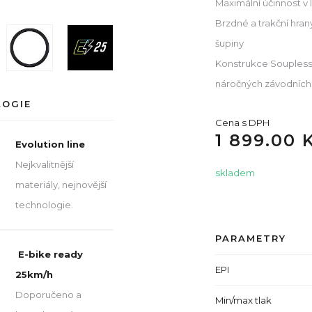
Maximální účinnost v
Brzdné a trakční hran
šupiny
Konstrukce Souplesse
náročných závodníc
LOGIE
Cena s DPH
1 899.00 
Evolution line
Nejkvalitnější
skladem
materiály, nejnovější
technologie.
PARAMETRY
E-bike ready
EPI
25km/h
Doporučeno a
Min/max tlak