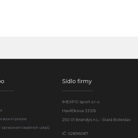
po
Sídlo firmy
IMEXPO sport s.r.o.
kt
Havlíčkova 333/6
pracovní pozice
250 01 Brandýs n.L - Stará Boleslav
 zpracování osobních údajů
IČ: 02896087