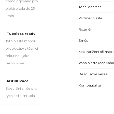
homologováno pro
Tech. ochrana
elektrokola do 25
km/h
Rozměr pláště
Rozměr
Tubeless ready
Směs
Tyto pláště mohou
být použity s těsnící
Max.zatížení při max.
tekutinou jako
Váha pláště (cca váh
bezdušové
Bezdušové verze
ADDIX Race
Kompatibilita
Speciální směs pro
rychlá silniční kola.