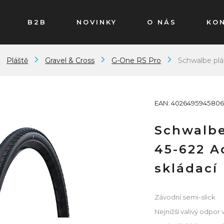
B2B
NOVINKY
O NÁS
KO
Pláště
Gravel & Cross
G-One RS Pro
Schwalbe plá
EAN: 4026495945806
Schwalbe
45-622 A
skládací
Závodní semi-slick
Nejnižší valivý odpor