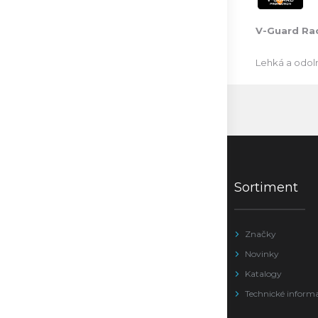
V-Guard Ra
Lehká a odoln
Sortiment
Značky
Novinky
Katalogy
Technické inform