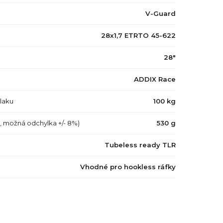
V-Guard
28x1,7 ETRTO 45-622
28"
ADDIX Race
tlaku
100 kg
a, možná odchylka +/- 8%)
530 g
Tubeless ready TLR
Vhodné pro hookless ráfky