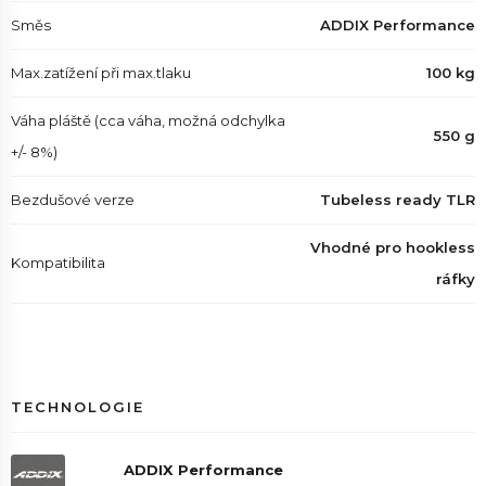
Směs
ADDIX Performance
Max.zatížení při max.tlaku
100 kg
Váha pláště (cca váha, možná odchylka
550 g
+/- 8%)
Bezdušové verze
Tubeless ready TLR
Vhodné pro hookless
Kompatibilita
ráfky
TECHNOLOGIE
ADDIX Performance