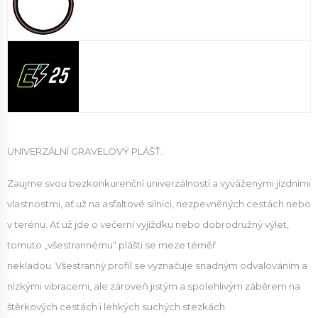
UNIVERZÁLNÍ GRAVELOVÝ PLÁŠŤ.
Zaujme svou bezkonkurenční univerzálností a vyváženými jízdními
vlastnostmi, ať už na asfaltové silnici, nezpevněných cestách nebo
v terénu. Ať už jde o večerní vyjížďku nebo dobrodružný výlet,
tomuto „všestrannému“ plášti se meze téměř
nekladou. Všestranný profil se vyznačuje snadným odvalováním a
nízkými vibracemi, ale zároveň jistým a spolehlivým záběrem na
štěrkových cestách i lehkých suchých stezkách.