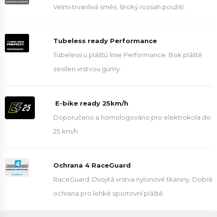
Velmi trvanlivá směs, široký rozsah použití.
Tubeless ready Performance
Tubeless u plášťů linie Performance. Bok pláště
zesílen vrstvou gumy.
E-bike ready 25km/h
Doporučeno a homologováno pro elektrokola do
25 km/h
Ochrana 4 RaceGuard
RaceGuard. Dvojitá vrstva nylonové tkaniny. Dobrá
ochrana pro lehké sportovní pláště.