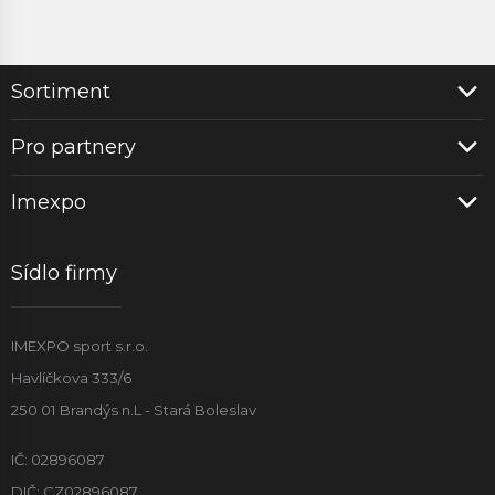
Sortiment
Pro partnery
Imexpo
Sídlo firmy
IMEXPO sport s.r.o.
Havlíčkova 333/6
250 01 Brandýs n.L - Stará Boleslav
IČ: 02896087
DIČ: CZ02896087