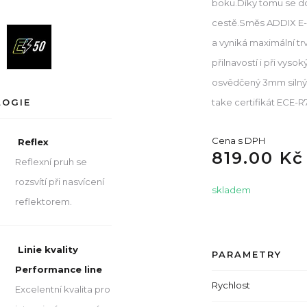
boku.Díky tomu se dob
cestě.Směs ADDIX E-
a vyniká maximální tr
přilnavostí i při vys
osvědčený 3mm silný
take certifikát ECE-R
LOGIE
Cena s DPH
Reflex
819.00 Kč
Reflexní pruh se
rozsvítí při nasvícení
skladem
reflektorem.
Linie kvality
PARAMETRY
Performance line
Rychlost
Excelentní kvalita pro