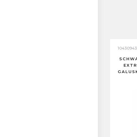
10430943
SCHWA
EXTR
GALUS