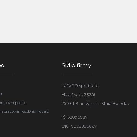
po
Sídlo firmy
IMEXPO sport s.r.o.
kt
Havlíčkova 333/6
pracovní pozice
250 01 Brandýs n.L - Stará Boleslav
 zpracování osobních údajů
IČ: 02896087
DIČ: CZ02896087