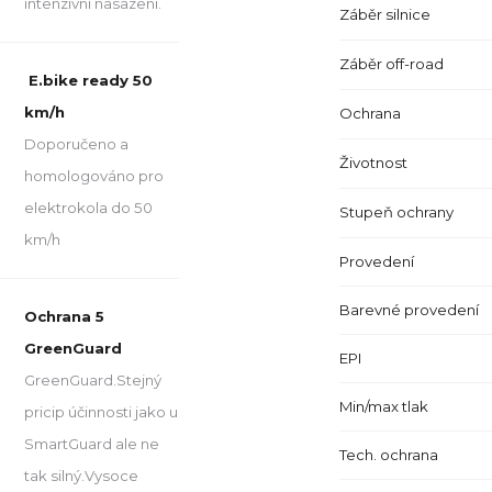
intenzivní nasazení.
Záběr silnice
Záběr off-road
E.bike ready 50
km/h
Ochrana
Doporučeno a
Životnost
homologováno pro
elektrokola do 50
Stupeň ochrany
km/h
Provedení
Barevné provedení
Ochrana 5
GreenGuard
EPI
GreenGuard.Stejný
Min/max tlak
pricip účinnosti jako u
SmartGuard ale ne
Tech. ochrana
tak silný.Vysoce