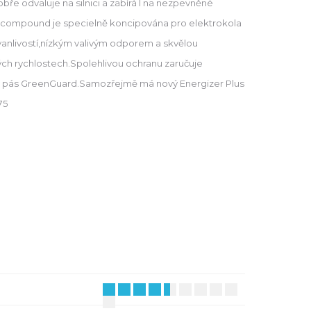
ře odvaluje na silnici a zabírá I na nezpevněné
compound je specielně koncipována pro elektrokola
vanlivostí,nízkým valivým odporem a skvělou
okých rychlostech.Spolehlivou ochranu zaručuje
 pás GreenGuard.Samozřejmě má nový Energizer Plus
75