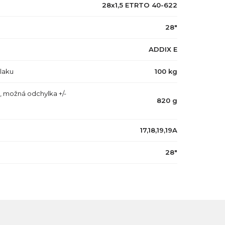
28x1,5 ETRTO 40-622
28"
ADDIX E
tlaku
100 kg
, možná odchylka +/-
820 g
17,18,19,19A
28"