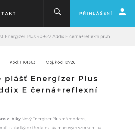
NTAKT
PŘIHLÁŠENÍ
šť Energizer Plus 40-622 Addix E černá+reflexní pruh
Kód: 11101363
Obj. kód: 19726
 plášť Energizer Plus
ddix E černá+reflexní
pro e-biky
.Nový Energizer Plus má modern,
profil s hladkým středem a diamanovým vzorkem na