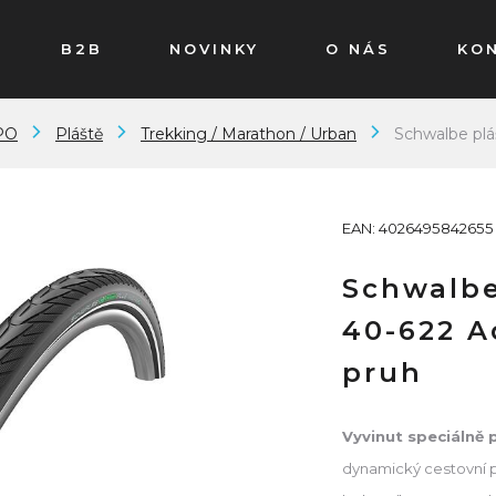
B2B
NOVINKY
O NÁS
KO
PO
Pláště
Trekking / Marathon / Urban
Schwalbe plá
EAN: 4026495842655
Schwalbe
40-622 A
pruh
Vyvinut speciálně 
dynamický cestovní 