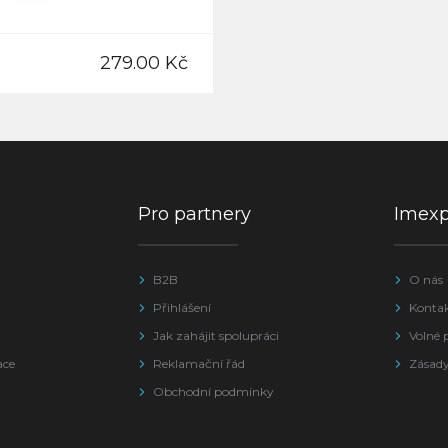
279.00 Kč
Pro partnery
Imex
B2B
O nás
Přihlášení
Konta
Jak zahájit spolupráci
Volné 
ace
Reklamační řád
Zásady
Obchodní podmínky