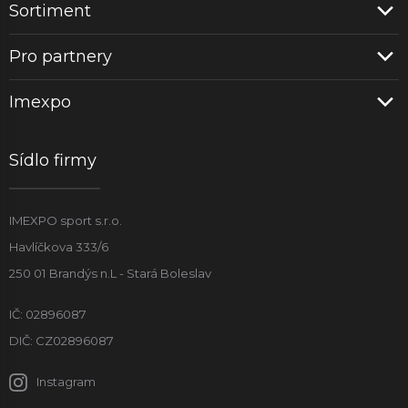
Sortiment
Pro partnery
Imexpo
Sídlo firmy
IMEXPO sport s.r.o.
Havlíčkova 333/6
250 01 Brandýs n.L - Stará Boleslav
IČ: 02896087
DIČ: CZ02896087
Instagram