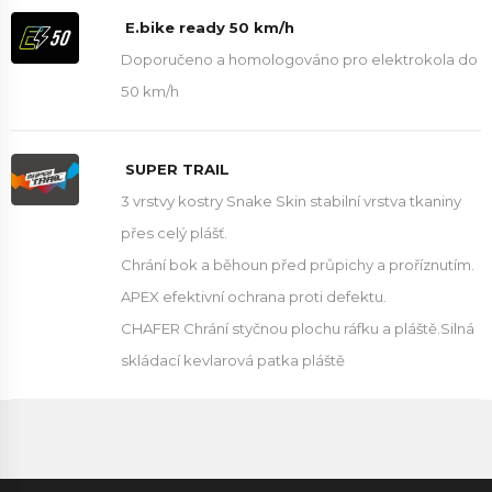
E.bike ready 50 km/h
Doporučeno a homologováno pro elektrokola do
50 km/h
SUPER TRAIL
3 vrstvy kostry Snake Skin stabilní vrstva tkaniny
přes celý plášť.
Chrání bok a běhoun před průpichy a proříznutím.
APEX efektivní ochrana proti defektu.
CHAFER Chrání styčnou plochu ráfku a pláště.Silná
skládací kevlarová patka pláště