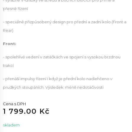
- výrazné V-drážky ve středu a bočních blocích pro přímé a
přesné řízení
- speciálně přizpůsobený design pro přední a zadní kolo (Front a
Rear)
Front:
- spolehlivé vedení v zatáčkách ve spojení s vysokou brzdnou
trakcí
- přenáší impulsy řízení i když je přední kolo nadlehčeno v
prudkých stoupáních. Výsledek: méně nedotáčivosti
Cena s DPH
1 799.00 Kč
skladem