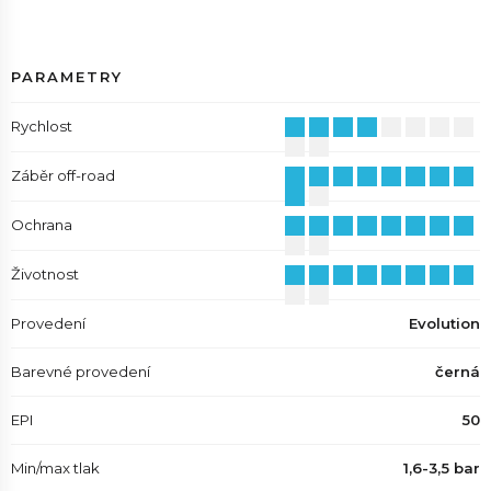
PARAMETRY
Rychlost
Záběr off-road
Ochrana
Životnost
Provedení
Evolution
Barevné provedení
černá
EPI
50
Min/max tlak
1,6-3,5 bar