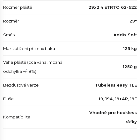
Rozměr pláště
29x2,4 ETRTO 62-622
Rozměr
29"
Směs
Addix Soft
Max.zatížení při max.tlaku
125 kg
Váha pláště (cca váha, možná
1250 g
odchylka +/- 8%)
Bezdušové verze
Tubeless easy TLE
Duše
19, 19A, 19+AP, 19F
Vhodné pro hookless
Kompatibilita
ráfky