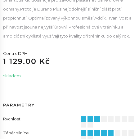
SmartGuardu dosahuje pro závodní pláště nevídané úrovně
ochrany.Proto je Durano Plus nejodolnější silniční plášť proti
propíchnutí. Optimalizovaný výkonnou směsí Addix.Trvanlivost a
přilnavost jsouna nejvyšší úrovni. Profesionálové v tréninku a
ambiciózní cyklisté využívají tyto kvality při tréninku po celý rok.
Cena s DPH
1 129.00 Kč
skladem
PARAMETRY
Rychlost
Záběr silnice