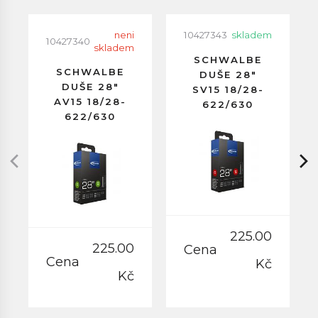
neni
10427343
skladem
10427340
skladem
SCHWALBE
SCHWALBE
DUŠE 28"
DUŠE 28"
SV15 18/28-
AV15 18/28-
622/630
622/630
GALUSKOVÝ
AUTOVENTILEK
VENTILEK
40MM
40MM
225.00
225.00
Cena
Cena
Kč
Kč