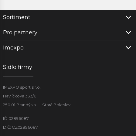
Sortiment
Pro partnery
Imexpo
Sídlo firmy
IMEXPO sport s.r.o.
Havlíčkova 333/6
250 01 Brandýs n.L - Stará Boleslav
IČ: 02896087
DIČ: CZ02896087