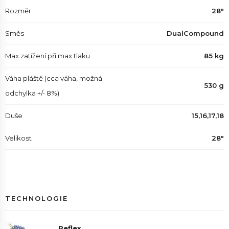
Rozměr
28"
Směs
DualCompound
Max.zatížení při max.tlaku
85 kg
Váha pláště (cca váha, možná
530 g
odchylka +/- 8%)
Duše
15,16,17,18
Velikost
28"
TECHNOLOGIE
Reflex