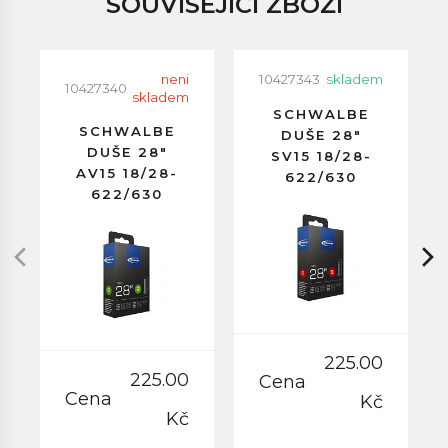
SOUVISEJÍCÍ ZBOŽÍ
neni
10427343
skladem
10427340
skladem
SCHWALBE
SCHWALBE
DUŠE 28"
DUŠE 28"
SV15 18/28-
AV15 18/28-
622/630
622/630
GALUSKOVÝ
AUTOVENTILEK
VENTILEK
40MM
40MM
225.00
225.00
Cena
Cena
Kč
Kč