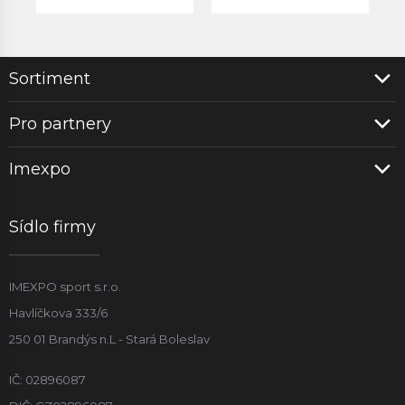
Sortiment
Pro partnery
Imexpo
Sídlo firmy
IMEXPO sport s.r.o.
Havlíčkova 333/6
250 01 Brandýs n.L - Stará Boleslav
IČ: 02896087