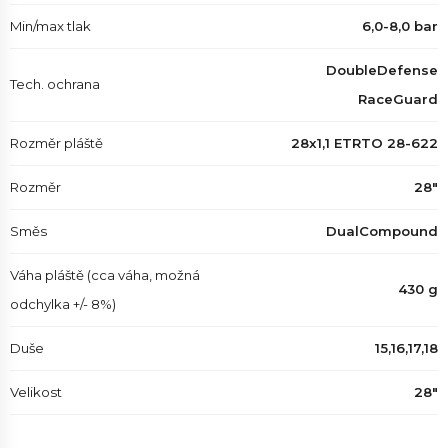
Min/max tlak
6,0-8,0 bar
DoubleDefense
Tech. ochrana
RaceGuard
Rozměr pláště
28x1,1 ETRTO 28-622
Rozměr
28"
Směs
DualCompound
Váha pláště (cca váha, možná
430 g
odchylka +/- 8%)
Duše
15,16,17,18
Velikost
28"