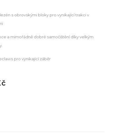
dezén s obrovskými bloky pro vynikající trakci v
mi
trakce a mimořádně dobré samočištění díky velkým
y.
eclaws pro vynikající záběr
Kč