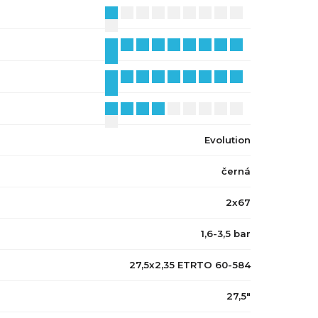
Evolution
černá
2x67
1,6-3,5 bar
27,5x2,35 ETRTO 60-584
27,5"