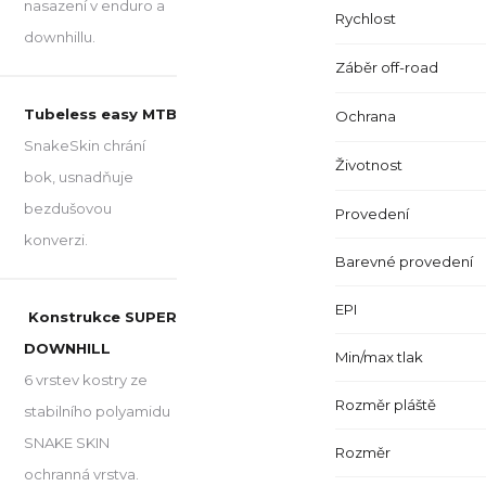
nasazení v enduro a
Rychlost
downhillu.
Záběr off-road
Tubeless easy MTB
Ochrana
SnakeSkin chrání
Životnost
bok, usnadňuje
bezdušovou
Provedení
konverzi.
Barevné provedení
EPI
Konstrukce SUPER
DOWNHILL
Min/max tlak
6 vrstev kostry ze
Rozměr pláště
stabilního polyamidu
SNAKE SKIN
Rozměr
ochranná vrstva.