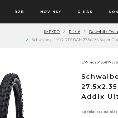
B2B
NOVINKY
O NÁS
KO
IMEXPO
Pláště
Downhill / Endur
Schwalbe plášť DIRTY DAN 27.5x2.35 Super Down
EAN: 4026495877336
Schwalbe
27.5x2.3
Addix Ul
Specialista na blát