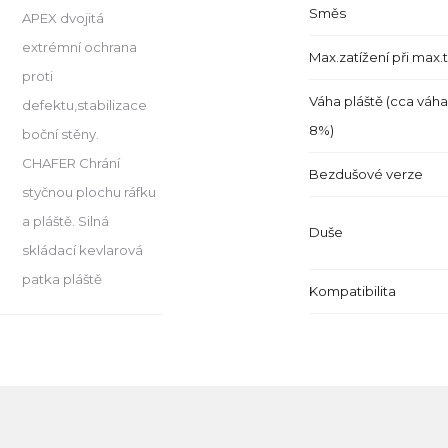
Směs
APEX dvojitá
extrémní ochrana
Max.zatížení při max.
proti
Váha pláště (cca váha
defektu,stabilizace
8%)
boční stěny.
CHAFER Chrání
Bezdušové verze
styčnou plochu ráfku
a pláště. Silná
Duše
skládací kevlarová
patka pláště
Kompatibilita