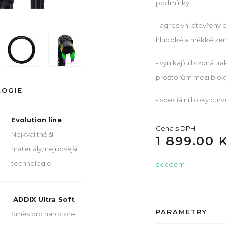
podmínky.
- agresivní otevřený 
hluboké a měkké ze
- vynikající brzdná 
prostorům mezi blok
LOGIE
- speciální bloky curv
Evolution line
Cena s DPH
Nejkvalitnější
1 899.00 
materiály, nejnovější
technologie.
skladem
ADDIX Ultra Soft
PARAMETRY
Směs pro hardcore