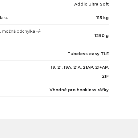
Addix Ultra Soft
tlaku
115 kg
, možná odchylka +/-
1290 g
Tubeless easy TLE
19, 21, 19A, 21A, 21AP, 21+AP,
21F
Vhodné pro hookless ráfky