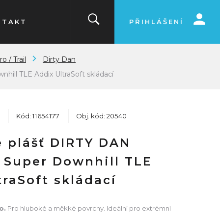
NTAKT
PŘIHLÁŠENÍ
o / Trail
Dirty Dan
hill TLE Addix UltraSoft skládací
Kód: 11654177
Obj. kód: 20540
 plášť DIRTY DAN
5 Super Downhill TLE
traSoft skládací
o.
Pro hluboké a měkké povrchy. Ideální pro extrémní