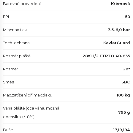
Barevné provedení
Krémová
EPI
50
Min/max tlak
3,5-6,0 bar
Tech. ochrana
KevlarGuard
Rozměr pláště
28x1 1/2 ETRTO 40-635
Rozměr
28"
Směs
SBC
Max.zatížení při max.tlaku
100 kg
Váha pláště (cca váha, možná
795 g
odchylka +/- 8%)
Duše
17,19,19A