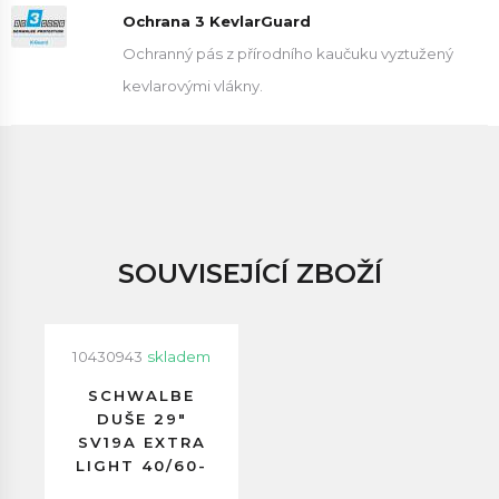
Ochrana 3 KevlarGuard
Ochranný pás z přírodního kaučuku vyztužený
kevlarovými vlákny.
SOUVISEJÍCÍ ZBOŽÍ
10430943
skladem
SCHWALBE
DUŠE 29"
SV19A EXTRA
LIGHT 40/60-
622