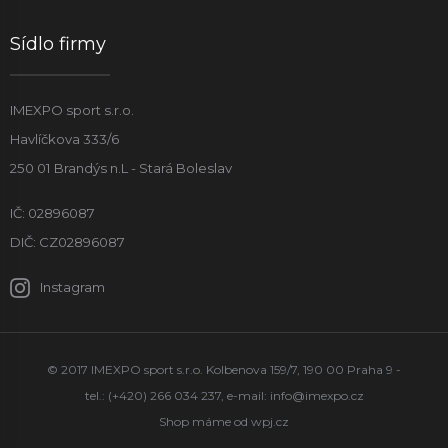
Sídlo firmy
IMEXPO sport s.r.o.
Havlíčkova 333/6
250 01 Brandýs n.L - Stará Boleslav
IČ: 02896087
DIČ: CZ02896087
Instagram
© 2017 IMEXPO sport s.r.o. Kolbenova 159/7, 190 00 Praha 9 -
tel.: (+420) 266 034 237, e-mail:
info@imexpo.cz
Shop máme od
wpj.cz