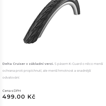
Delta Cruiser v základní verzi.
S pásem K-Guard o něco menší
ochrana proti propíchnutí, ale menší hmotnost a snadnější
odvalování.
Cena s DPH
499.00 Kč