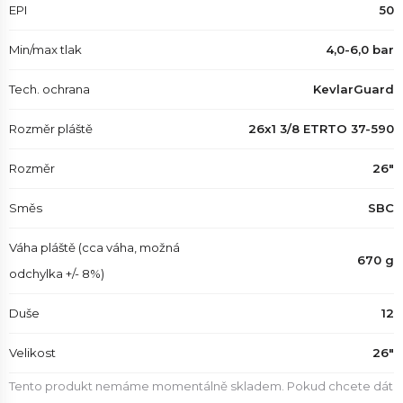
EPI
50
Min/max tlak
4,0-6,0 bar
Tech. ochrana
KevlarGuard
Rozměr pláště
26x1 3/8 ETRTO 37-590
Rozměr
26"
Směs
SBC
Váha pláště (cca váha, možná
670 g
odchylka +/- 8%)
Duše
12
Velikost
26"
Tento produkt nemáme momentálně skladem. Pokud chcete dát