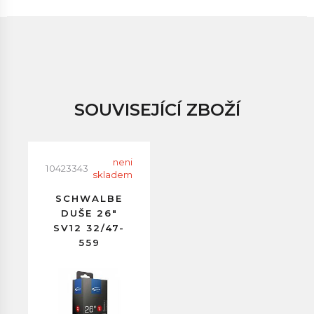
SOUVISEJÍCÍ ZBOŽÍ
neni
10423343
skladem
SCHWALBE
DUŠE 26"
SV12 32/47-
559
GALUSKOVÝ
VENTILEK
40MM