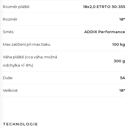
Rozměr pláště
18x2,0 ETRTO 50-355
Rozměr
18"
Směs
ADDIX Performance
Max.zatížení při max.tlaku
100 kg
Váha pláště (cca váha, možná
300 g
odchylka +/- 8%)
Duše
5A
Velikost
18"
TECHNOLOGIE