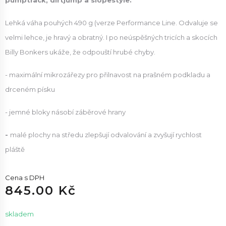
pumptrack, dirtjump a slopestyle.
Lehká váha pouhých 490 g (verze Performance Line. Odvaluje se
velmi lehce, je hravý a obratný. I po neúspěšných tricích a skocích
Billy Bonkers ukáže, že odpouští hrubé chyby.
- maximální mikrozářezy pro přilnavost na prašném podkladu a
drceném písku
- jemné bloky násobí záběrové hrany
-
malé plochy na středu zlepšují odvalování a zvyšují rychlost
pláště
Cena s DPH
845.00 Kč
skladem