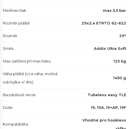
Min/max tlak
max.3,5 bar
Rozměr pláště
29x2,4 ETRTO 62-622
Rozměr
29"
Směs
Addix Ultra Soft
Max.zatížení při max.tlaku
125 kg
Váha pláště (cca váha, možná
1450 g
odchylka +/- 8%)
Bezdušové verze
Tubeless easy TLE
Duše
19, 19A, 19+AP, 19F
Vhodné pro hookless
Kompatibilita
ráfky