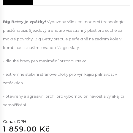
Big Betty je zpátky!
Vybavena vším, co moderní technologie
plášťů nabízí. Sjezdový a enduro všestranný plášť pro suché až
mokré povrchy. Big Betty pracuje perfektně na zadním kole v
kombinaci s naší milovanou Magic Mary.
- dlouhé hrany pro maximální brzdnou trakci
- extrémně stabilní stranové bloky pro vynikající přilnavost v
zatáčkách
- otevřený a agresivní profil pro výbornou přilnavost a vynikající
samočištění
Cena s DPH
1 859.00 Kč