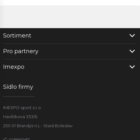
Sortiment
Pro partnery
Imexpo
Sídlo firmy
IMEXPO sport s.r.o.
Havlíčkova 333/6
250 01 Brandýs n.L - Stará Boleslav
IČ: 02896087