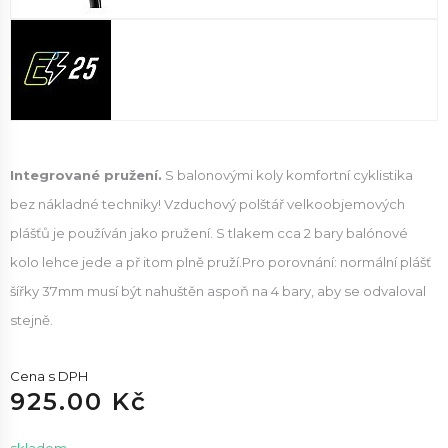
Integrované pružení.
S balonovými koly komfortní cyklistika
bez nákladné techniky! Vzduchový polštář velkoobjemových
plášťů je používán jako pružení. S tlakem cca 2 bary balónové
kolo lehce jede a př itom plně pruží.Pro porovnání: normální plášť
šířky 37mm musí být nahuštěn aspoň na 4 bary, aby se odvaloval
stejně.
Cena s DPH
925.00 Kč