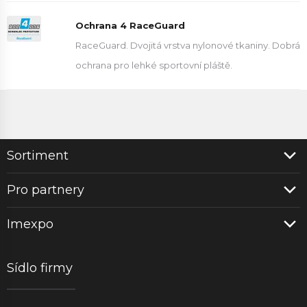
Ochrana 4 RaceGuard
RaceGuard. Dvojitá vrstva nylonové tkaniny. Dobrá
ochrana pro lehké sportovní pláště.
Sortiment
Pro partnery
Imexpo
Sídlo firmy