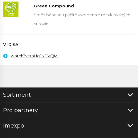
Green Compound
Směs běhounu pláště vyrobená z recyklovaných
surovin
VIDEA
watch?v=thUqJNJlVQM
Sortiment
Pro partnery
Imexpo