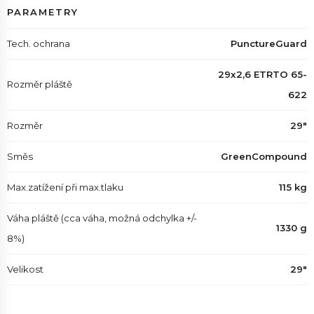
PARAMETRY
Tech. ochrana
PunctureGuard
29x2,6 ETRTO 65-
Rozměr pláště
622
Rozměr
29"
Směs
GreenCompound
Max.zatížení při max.tlaku
115 kg
Váha pláště (cca váha, možná odchylka +/-
1330 g
8%)
Velikost
29"