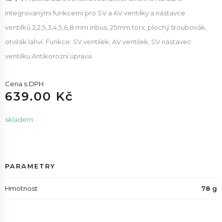
integrovanými funkcemi pro SV a AV ventilky a nástavce
ventilků.2,2,5,3,4,5,6,8 mm inbus, 25mm torx, plochý šroubovák,
otvírák lahví. Funkce: SV ventilek, AV ventilek, SV nástavec
ventilku.Antikorozní úprava.
Cena s DPH
639.00 Kč
skladem
PARAMETRY
Hmotnost
78 g