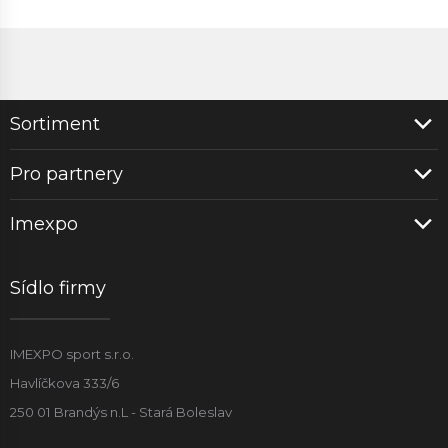
Sortiment
Pro partnery
Imexpo
Sídlo firmy
IMEXPO sport s.r.o.
Havlíčkova 333/6
250 01 Brandýs n.L - Stará Boleslav