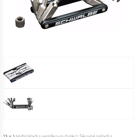
13 v 1
Multinářadí s ventilkovou funkcí. Šikovné nářadí s