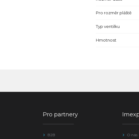
Pro rozměr pláště
Typ ventilku
Hmotnost
Pro partnery
Imex
B2B
O nás