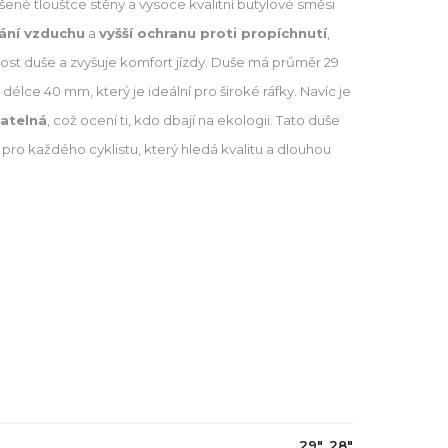
ýšené tloušťce stěny a vysoce kvalitní butylové směsi
vání vzduchu
a
vyšší ochranu proti propíchnutí
,
nost duše a zvyšuje komfort jízdy. Duše má průměr 29
 délce 40 mm, který je ideální pro široké ráfky. Navíc je
atelná
, což ocení ti, kdo dbají na ekologii. Tato duše
 pro každého cyklistu, který hledá kvalitu a dlouhou
29", 28"