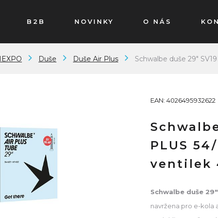
B2B
NOVINKY
O NÁS
KO
MEXPO
Duše
Duše Air Plus
Schwalbe duše 29" SV19
EAN: 4026495932622
Schwalbe
PLUS 54/
ventile
Schwalbe duše 29
navržena pro e-kola a