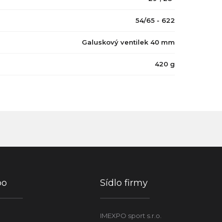
54/65 - 622
Galuskový ventilek 40 mm
420 g
po
Sídlo firmy
IMEXPO sport s.r.o.