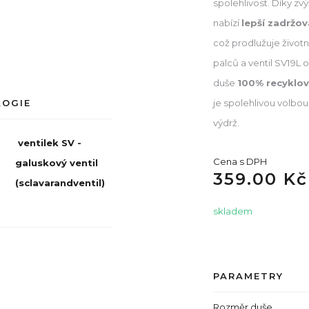
spolehlivost. Díky zv
nabízí
lepší zadržo
což prodlužuje život
palců a ventil SV19L o
duše
100% recyklov
je spolehlivou volbou
LOGIE
výdrž.
ventilek SV -
Cena s DPH
galuskový ventil
359.00 Kč
(sclavarandventil)
skladem
PARAMETRY
Rozměr duše