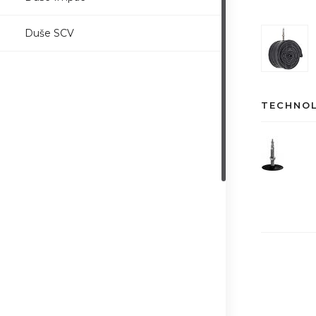
Duše SCV
TECHNO