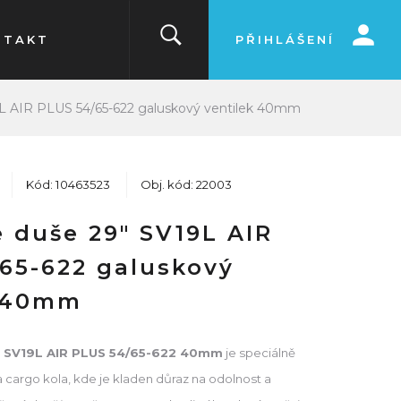
NTAKT
PŘIHLÁŠENÍ
L AIR PLUS 54/65-622 galuskový ventilek 40mm
Kód: 10463523
Obj. kód: 22003
 duše 29" SV19L AIR
65-622 galuskový
k 40mm
" SV19L AIR PLUS 54/65-622 40mm
je speciálně
 cargo kola, kde je kladen důraz na odolnost a