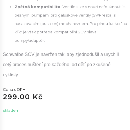
Zpětná kompatibilita:
Ventilek lze v nouzi nafouknout i s
běžnými pumpami pro galuskové ventily (SV/Presta) s
nasazovacím (push-on) mechanismem. Pro plnou funkci "na
klik" je však potřeba kompatibilní SCV hlava
pumpy/adaptér.
Schwalbe SCV je navržen tak, aby zjednodušil a urychlil
celý proces huštění pro každého, od dětí po zkušené
cyklisty.
Cena s DPH
299.00 Kč
skladem