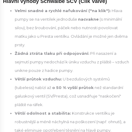
Hlavní výhody Schwalbe SCV (Clik Valve)
Velmi snadné a rychlé nafukování ("na klik"):
Hlava
pumpy se na ventilek jednoduše
nacvakne
(s minimální
silou), bez šroubování, páček nebo nutnosti povolovat
matku jako u Presta ventilku. Ovládání je možné jen dvěma
prsty.
Žádná ztráta tlaku při odpojování:
Při nasazení a
sejmutí pumpy nedochází k úniku vzduchu z pláště – vzduch
unikne pouze z hadice pumpy.
Větší průtok vzduchu:
U bezdušových systémů
(tubeless) nabízí až
o 50 % vyšší průtok
než standardní
galuskový ventil (SV/Presta), což usnadňuje "naskočení"
pláště na ráfek.
Větší odolnost a stabilita:
Konstrukce ventilku je
robustnější a méně náchylná na poškození (např. ohnutí), a
také eliminuje opotřebení těsnění na hlavě pumpy.