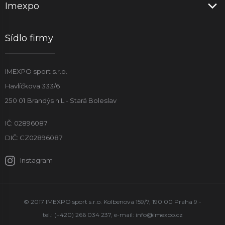
Imexpo
Sídlo firmy
IMEXPO sport s.r.o.
Havlíčkova 333/6
250 01 Brandýs n.L - Stará Boleslav
IČ: 02896087
DIČ: CZ02896087
Instagram
© 2017 IMEXPO sport s.r.o. Kolbenova 159/7, 190 00 Praha 9 -
tel.: (+420) 266 034 237, e-mail:
info@imexpo.cz