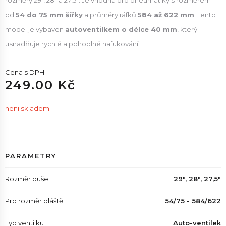
rozměry 29", 28" a 27,5". Je vhodná pro pneumatiky s rozměrem
od
54 do 75 mm šířky
a průměry ráfků
584 až 622 mm
. Tento
model je vybaven
autoventilkem o délce 40 mm
, který
usnadňuje rychlé a pohodlné nafukování.
Cena s DPH
249.00 Kč
neni skladem
PARAMETRY
Rozměr duše
29", 28", 27,5"
Pro rozměr pláště
54/75 - 584/622
Typ ventilku
Auto-ventilek