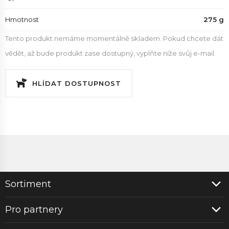
Hmotnost
275 g
Tento produkt nemáme momentálně skladem. Pokud chcete dát
vědět, až bude produkt zase dostupný, vyplňte níže svůj e-mail.
HLÍDAT DOSTUPNOST
Sortiment
Pro partnery