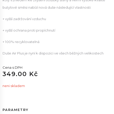
koly.Vzhledem ke zvýšení tloušťky stěny a velmi vysoké kvalitě
butylové směsi nabízí nová duše následující vlastnosti:
+ vyšší zadržování vzduchu
+ vyšší ochrana proti propíchnutí
+ 100% recyklovatelná
Duše Air Plus je nyní k dispozici ve všech běžných velikostech
Cena s DPH
349.00 Kč
neni skladem
PARAMETRY