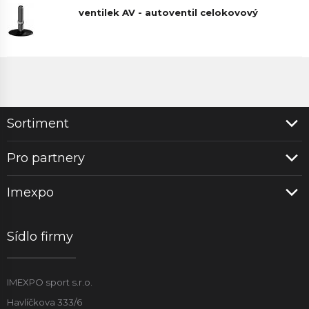
ventilek AV - autoventil celokovový
Sortiment
Pro partnery
Imexpo
Sídlo firmy
IMEXPO sport s.r.o.
Havlíčkova 333/6