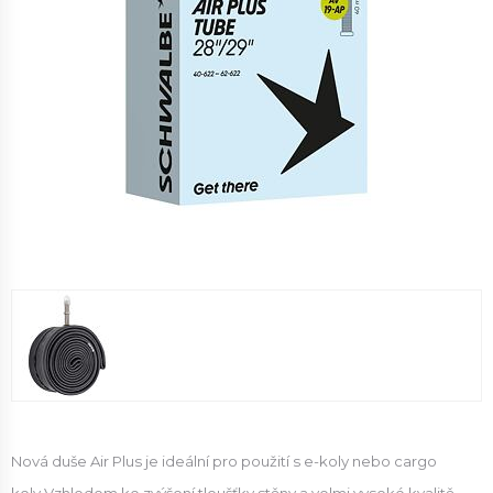
Nová duše Air Plus je ideální pro použití s ​​e-koly nebo cargo