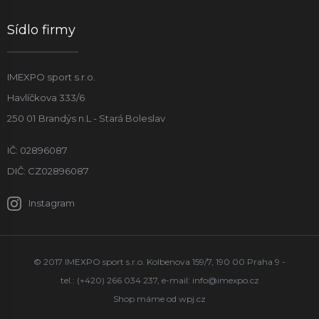
Sídlo firmy
IMEXPO sport s.r.o.
Havlíčkova 333/6
250 01 Brandýs n.L - Stará Boleslav
IČ: 02896087
DIČ: CZ02896087
Instagram
© 2017 IMEXPO sport s.r.o. Kolbenova 159/7, 190 00 Praha 9 -
tel.: (+420) 266 034 237, e-mail:
info@imexpo.cz
Shop máme od
wpj.cz