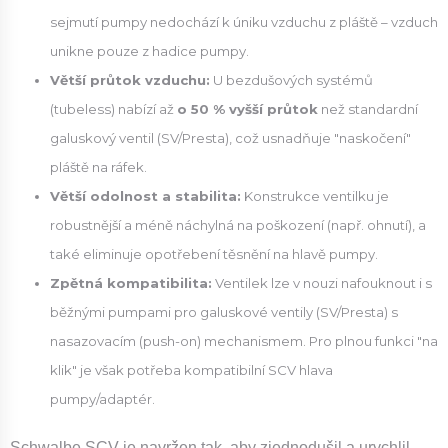
sejmutí pumpy nedochází k úniku vzduchu z pláště – vzduch
unikne pouze z hadice pumpy.
Větší průtok vzduchu:
U bezdušových systémů
(tubeless) nabízí až
o 50 % vyšší průtok
než standardní
galuskový ventil (SV/Presta), což usnadňuje "naskočení"
pláště na ráfek.
Větší odolnost a stabilita:
Konstrukce ventilku je
robustnější a méně náchylná na poškození (např. ohnutí), a
také eliminuje opotřebení těsnění na hlavě pumpy.
Zpětná kompatibilita:
Ventilek lze v nouzi nafouknout i s
běžnými pumpami pro galuskové ventily (SV/Presta) s
nasazovacím (push-on) mechanismem. Pro plnou funkci "na
klik" je však potřeba kompatibilní SCV hlava
pumpy/adaptér.
Schwalbe SCV je navržen tak, aby zjednodušil a urychlil