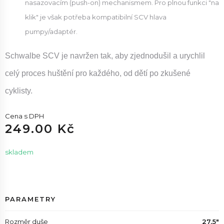
nasazovacím (push-on) mechanismem. Pro plnou funkci "na
klik" je však potřeba kompatibilní SCV hlava
pumpy/adaptér.
Schwalbe SCV je navržen tak, aby zjednodušil a urychlil
celý proces huštění pro každého, od dětí po zkušené
cyklisty.
Cena s DPH
249.00 Kč
skladem
PARAMETRY
Rozměr duše
27,5"