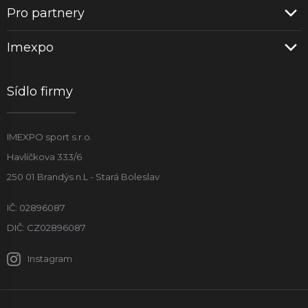
Pro partnery
Imexpo
Sídlo firmy
IMEXPO sport s.r.o.
Havlíčkova 333/6
250 01 Brandýs n.L - Stará Boleslav
IČ: 02896087
DIČ: CZ02896087
Instagram