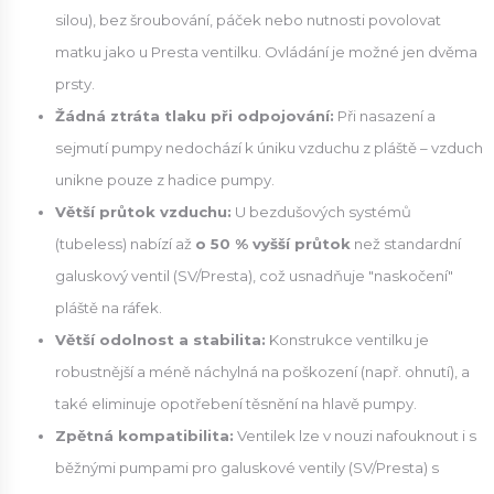
silou), bez šroubování, páček nebo nutnosti povolovat
matku jako u Presta ventilku. Ovládání je možné jen dvěma
prsty.
Žádná ztráta tlaku při odpojování:
Při nasazení a
sejmutí pumpy nedochází k úniku vzduchu z pláště – vzduch
unikne pouze z hadice pumpy.
Větší průtok vzduchu:
U bezdušových systémů
(tubeless) nabízí až
o 50 % vyšší průtok
než standardní
galuskový ventil (SV/Presta), což usnadňuje "naskočení"
pláště na ráfek.
Větší odolnost a stabilita:
Konstrukce ventilku je
robustnější a méně náchylná na poškození (např. ohnutí), a
také eliminuje opotřebení těsnění na hlavě pumpy.
Zpětná kompatibilita:
Ventilek lze v nouzi nafouknout i s
běžnými pumpami pro galuskové ventily (SV/Presta) s