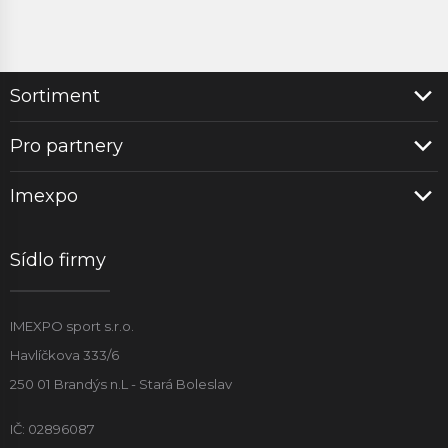
Sortiment
Pro partnery
Imexpo
Sídlo firmy
IMEXPO sport s.r.o.
Havlíčkova 333/6
250 01 Brandýs n.L - Stará Boleslav
IČ: 02896087