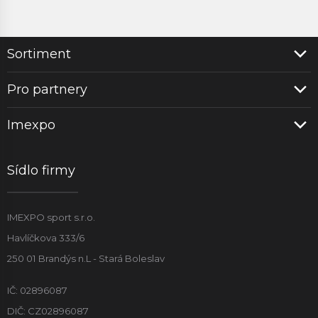
Sortiment
Pro partnery
Imexpo
Sídlo firmy
IMEXPO sport s.r.o.
Havlíčkova 333/6
250 01 Brandýs n.L - Stará Boleslav
IČ: 02896087
DIČ: CZ02896087