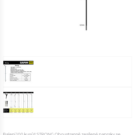
Balení 100 kusů!! STRONG Oboustranně zesílené paprsky se