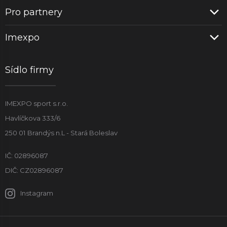
Pro partnery
Imexpo
Sídlo firmy
IMEXPO sport s.r.o.
Havlíčkova 333/6
250 01 Brandýs n.L - Stará Boleslav
IČ: 02896087
DIČ: CZ02896087
Instagram