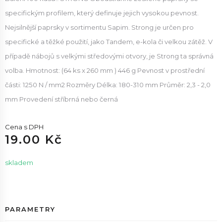
specifickým profilem, který definuje jejich vysokou pevnost.
Nejsilnější paprsky v sortimentu Sapim. Strong je určen pro
specifické a těžké použití, jako Tandem, e-kola či velkou zátěž. V
případě nábojů s velkými středovými otvory, je Strong ta správná
volba. Hmotnost: (64 ks x 260 mm ) 446 g Pevnost v prostřední
části: 1250 N / mm2 Rozměry Délka: 180-310 mm Průměr: 2,3 - 2,0
mm Provedení stříbrná nebo černá
Cena s DPH
19.00 Kč
skladem
PARAMETRY