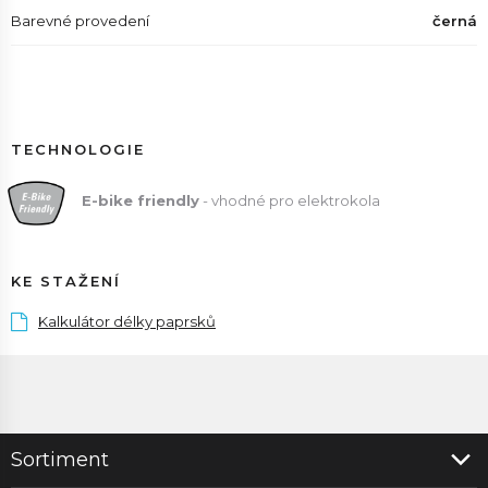
Barevné provedení
černá
TECHNOLOGIE
E
-bike friendly
- vhodné pro elektrokola
KE STAŽENÍ
Kalkulátor délky paprsků
Sortiment