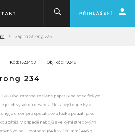
NTAKT
PŘIHLÁŠENÍ
mm
Sapim Strong 234
Kód: 1323400
Obj. kód: 19246
rong 234
RONG Oboustranně zesílené paprsky se specifickým
je jejich vysokou pevnost. Nejsilnější paprsky v
ong je určen pro specifické a těžké použití, jako
lkou zátěž. V případě nábojů s velkými středovými
správná volba. Hmotnost: (64 ks x 260 mm ) 446 g