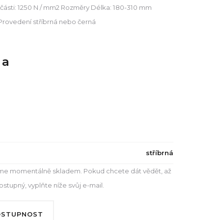
 části: 1250 N / mm2 Rozměry Délka: 180-310 mm
 Provedení stříbrná nebo černá
na
stříbrná
e momentálně skladem. Pokud chcete dát vědět, až
tupný, vyplňte níže svůj e-mail.
OSTUPNOST