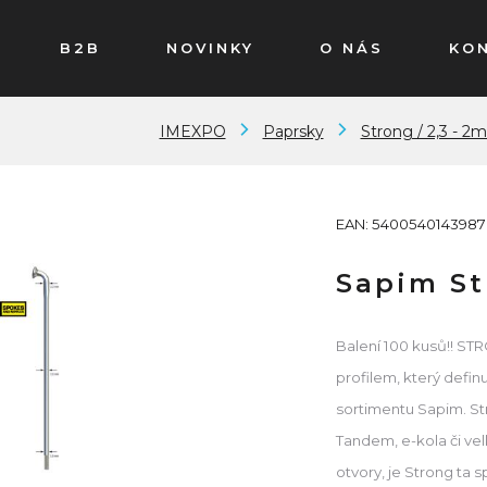
B2B
NOVINKY
O NÁS
KO
IMEXPO
Paprsky
Strong / 2,3 - 2
EAN: 5400540143987
Sapim St
Balení 100 kusů!! ST
profilem, který definu
sortimentu Sapim. Str
Tandem, e-kola či ve
otvory, je Strong ta 