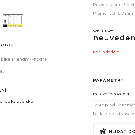
Pevnost v prostřední
Průměr: 2,3 - 2,0 mm
Cena s DPH
neuvede
LOGIE
neni skladem
-bike friendly
- vhodné
ola
PARAMETRY
ENÍ
Barevné provedení
tor délky paprsků
Tento produkt nemám
bude produkt zase dos
HLÍDAT D