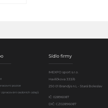
po
Sídlo firmy
IMEXPO sport s.r.o.
kt
Havlíčkova 333/6
pracovní pozice
250 01 Brandýs n.L - Stará Boleslav
 zpracování osobních údajů
IČ: 02896087
DIČ: CZ02896087