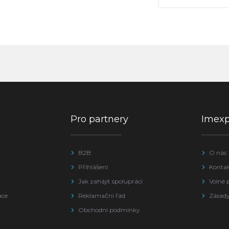
Pro partnery
Imex
B2B
O nás
Přihlášení
Konta
Jak zahájit spolupráci
Volné 
ace
Reklamační řád
Zásady
Obchodní podmínky