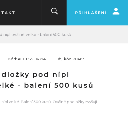
NTAKT
PŘIHLÁŠENÍ
 nipl oválné velké - balení 500 kusů
Kód: ACCESSORY14
Obj. kód: 20463
dložky pod nipl
elké - balení 500 kusů
nipl velké. Balení 500 kusů. Oválné podložky zvyšují