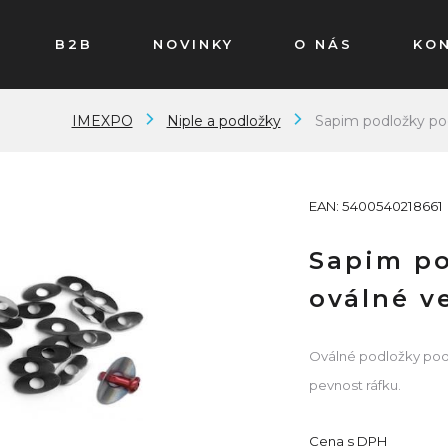
B2B
NOVINKY
O NÁS
KO
IMEXPO
Niple a podložky
Sapim podložky pod
EAN: 5400540218661
Sapim po
oválné v
Oválné podložky pod 
pevnost ráfku.
Cena s DPH