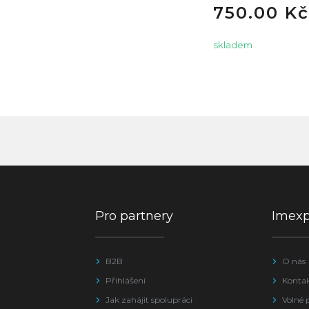
750.00 Kč
skladem
Pro partnery
Imex
B2B
O nás
Přihlášení
Konta
Jak zahájit spolupráci
Volné 