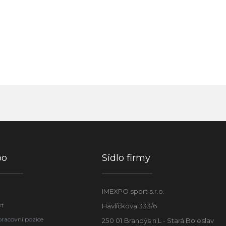
po
Sídlo firmy
IMEXPO sport s.r.o.
kt
Havlíčkova 333/6
pracovní pozice
250 01 Brandýs n.L - Stará Boleslav