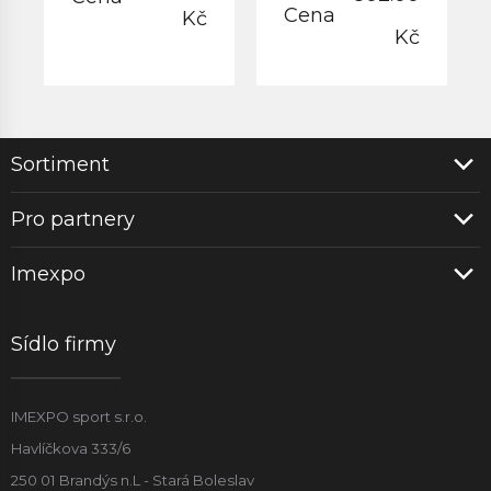
Cena
Kč
Kč
Sortiment
Pro partnery
Imexpo
Sídlo firmy
IMEXPO sport s.r.o.
Havlíčkova 333/6
250 01 Brandýs n.L - Stará Boleslav