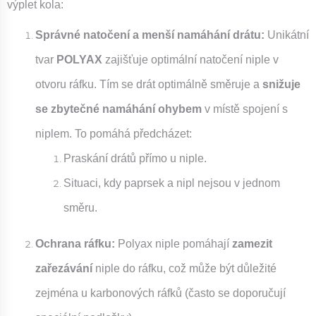
výplet kola:
Správné natočení a menší namáhání drátu:
Unikátní
tvar
POLYAX
zajišťuje optimální natočení niple v
otvoru ráfku. Tím se drát optimálně směruje a
snižuje
se zbytečné namáhání ohybem
v místě spojení s
niplem. To pomáhá předcházet:
Praskání drátů přímo u niple.
Situaci, kdy paprsek a nipl nejsou v jednom
směru.
Ochrana ráfku:
Polyax niple pomáhají
zamezit
zařezávání
niple do ráfku, což může být důležité
zejména u karbonových ráfků (často se doporučují