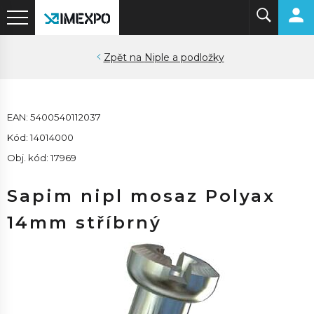
Niple a podložky
EAN: 5400540112037
Kód: 14014000
Obj. kód: 17969
Sapim nipl mosaz Polyax
14mm stříbrný